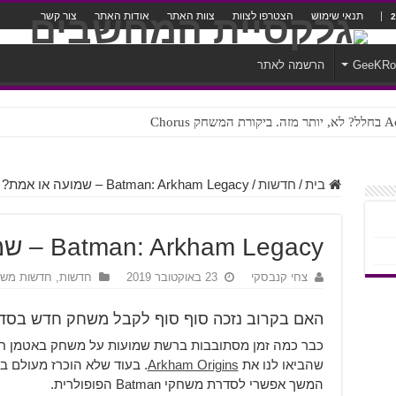
תנאי שימוש
הצטרפו לצוות
צוות האתר
אודות האתר
צור קשר
GeeKR
הרשמה לאתר
ק Chorus
צורה נוראית לעברית
בית
/
חדשות
/
Batman: Arkham Legacy – שמועה או אמת?
Batman: Arkham Legacy – שמועה או אמת?
צחי קנבסקי
23 באוקטובר 2019
חדשות
,
חדשות מש
האם בקרוב נזכה סוף סוף לקבל משחק חדש בסדרת man Arkham
שהביאו לנו את
Arkham Origins
. בעוד שלא הוכרז מעולם ב
המשך אפשרי לסדרת משחקי Batman הפופולרית.