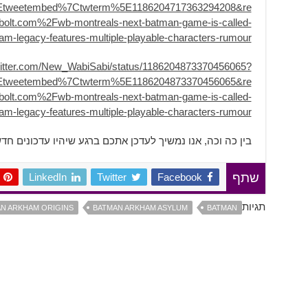
Etweetembed%7Ctwterm%5E1186204717363294208&re
lt.com%2Fwb-montreals-next-batman-game-is-called-
m-legacy-features-multiple-playable-characters-rumour
twitter.com/New_WabiSabi/status/1186204873370456065?
Etweetembed%7Ctwterm%5E1186204873370456065&re
lt.com%2Fwb-montreals-next-batman-game-is-called-
m-legacy-features-multiple-playable-characters-rumour
בין כה וכה, אנו נמשיך לעדכן אתכם ברגע שיהיו עדכונים חד
LinkedIn
Twitter
Facebook
שתף
תגיות
N ARKHAM ORIGINS
BATMAN ARKHAM ASYLUM
BATMAN