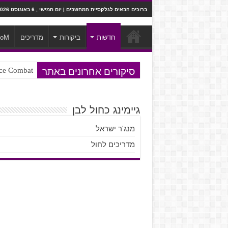
ברוכים הבאים לגלקסיית המחשבים | יום חמישי , 6 באוגוסט 2026
חדשות
ביקורות
מדריכים
ooM
סיקורים אחרונים באתר
Ace Combat בחלל? לא, יותר מזה. ביקורת המשח
Steven Universe והשירים שתורגמו ב
גיימינג כחול לבן
מנג'ר ישראל
מדריכים לחול