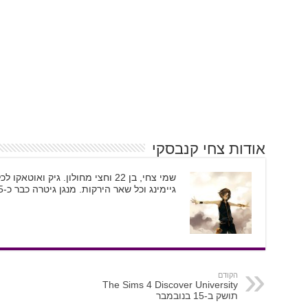
אודות צחי קנבסקי
שמי צחי, בן 22 וחצי מחולון. גיק וא
גיימינג וכל שאר הירקות. מנגן גיטרה כבר כ-5 שנים ומשמש ככתב גיימינג וקולנוע
הקודם
The Sims 4 Discover University
תושק ב-15 בנובמבר