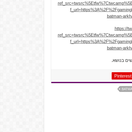
ref_src=twsrc%5Etfw%7Ctwcamp%5
f_url=https%3A%2F%2Fgamingbo
batman-arkha
https://
ref_src=twsrc%5Etfw%7Ctwcamp%5
f_url=https%3A%2F%2Fgamingbo
batman-arkha
שים בנושא.
Pinterest
BATMA