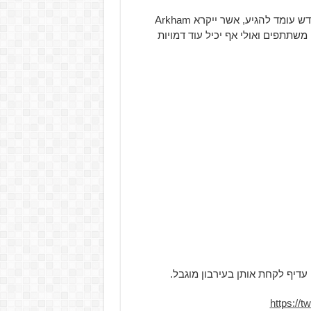
בכל רחבי טוויטר צצו להן 'הוכחות' על כך שמשחק באטמן חדש עומד להגיע, אשר ייקרא Arkham
ה משתתפים ואולי אף יכיל עוד דמויות
יף לקחת אותן בעירבון מוגבל.
https://