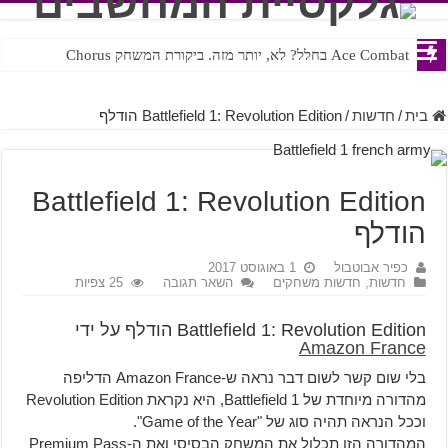
Ace Combat בחלל? לא, יותר מזה. ביקורת המשחק Chorus
Steven Universe והשירים שתורגמו בצורה נוראית לעברית
בית
/
חדשות
/
Battlefield 1: Revolution Edition הודלף
Battlefield 1: Revolution Edition
הודלף
כפיר אבוטבול
1 באוגוסט 2017
חדשות
,
חדשות משחקים
השאר תגובה
25 צפיות
Battlefield 1: Revolution Edition הודלף על ידי
Amazon France
בלי שום קשר לשום דבר נראה ש-Amazon France הדליפה
מהדורה מיוחדת של Battlefield 1, היא נקראת Revolution Edition
וככל הנראה תהיה סוג של "Game of the Year".
המהדורה הזו תכלול את המשחק הבסיסי ואת ה-Premium Pass