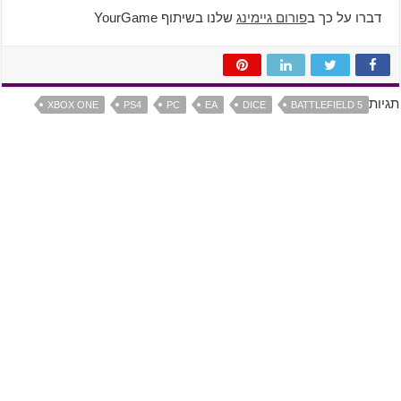
דברו על כך ב
פורום גיימינג
שלנו בשיתוף YourGame
תגיות
XBOX ONE
PS4
PC
EA
DICE
BATTLEFIELD 5