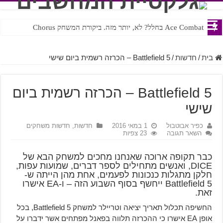
Ace Combat בחלל? לא, יותר מזה. ביקורת המשחק Chorus
Steven Universe והשירים שתורגמו בצורה נוראית לעברית
בית
/
חדשות
/
Battlefield 5 – הכרזה רשמית ביום שישי
Battlefield 5 – הכרזה רשמית ביום
שישי
כפיר אבוטבול
1 במאי 2016
חדשות
,
חדשות משחקים
השאר תגובה
23 צפיות
כבר תקופה ארוכה שאנחנו מחכים למשחק הבא של
DICE, ואנשים מתחילים לספר דברים, שמועות עפות,
חלקן מתגלות כנכונות לפעמים, אחת מהן הייתה ש-
Battlefield 5 ייחשף בסוף השבוע הזה – ו-EA אישרו
זאת.
החשיפה תכלול תאריך יציאה וטריילר למשחק Battlefield 5, בכל
אופן EA אישרו כי ההכרזה תלווה בפאנל מפתחים אשר ידברו על