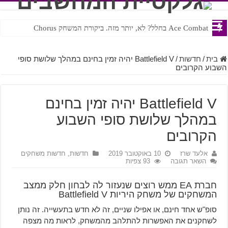
Ace Combat בחלל? לא, יותר מזה. ביקורת המשחק Chorus
Steven Universe והשירים שתורגמו בצורה נוראית לעברית
בית
/
חדשות
/
Battlefield V יהיה זמין בחינם במהלך שלושת סופי
השבוע הקרובים
Battlefield V יהיה זמין בחינם
במהלך שלושת סופי השבוע
הקרובים
אלעד שרז
10 באוקטובר 2019
חדשות
,
חדשות משחקים
השאר תגובה
93 צפיות
חברת EA ממש רוצים שנעזור לה לבחון חלק ממצב
המשחקים של משחק היריות Battlefield V
סופ"ש אחד חינם, או אפילו שניים, זה לא חדש בתעשייה. זה נותן
לשחקנים את האפשרות להתלהב מהמשחק, לראות מה מצפה