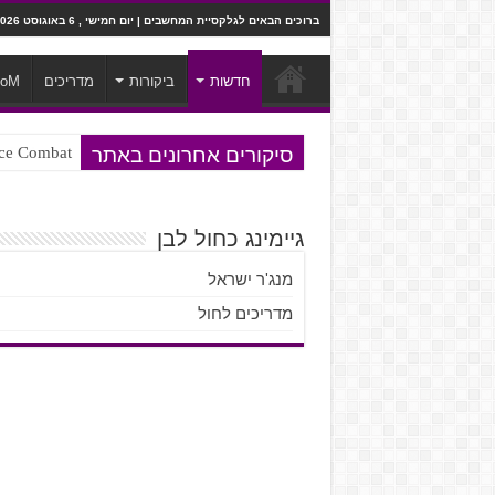
ברוכים הבאים לגלקסיית המחשבים | יום חמישי , 6 באוגוסט 2026
חדשות
ביקורות
מדריכים
ooM
סיקורים אחרונים באתר
Ace Combat בחלל? לא, יותר מזה. ביקורת המשח
Steven Universe והשירים שתורגמו ב
גיימינג כחול לבן
מנג'ר ישראל
מדריכים לחול