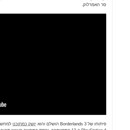
סר האמרלוק.
פיתוחו של Borderlands 3 הושלם והוא
יושק כמתוכנן