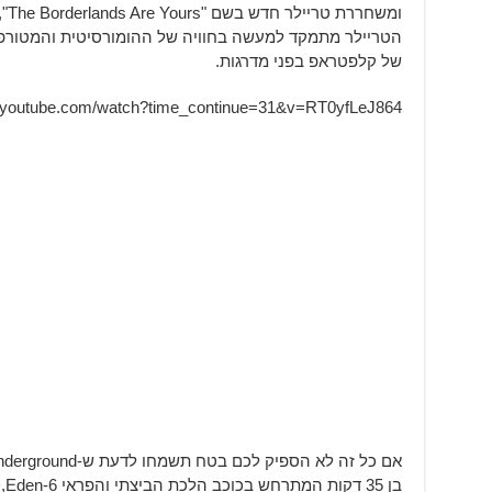
ומש
הטריילר מתמקד למעשה בחוויה של ההומורסיטית והמטורפ
של קלפטראפ בפני מדרגות.
w.youtube.com/watch?time_continue=31&v=RT0yfLeJ864
בן