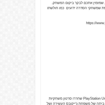
חררת טריילר חדש בשם "The Borderlands Are Yours", שמזמין אתכם לבקר ביקום המשחק.
ת שמשחקי הסדרה ידועים כמו חולשתו
https://ww
אם כל זה לא הספיק לכם בטח תשמחו לדעת ש-PlayStation Underground שחררו סרטון משחקיות
 35 דקות המתרחש בכוכב הלכת הביצתי והפראי Eden-6, ביתה של משפחת ג'ייקובס העשירה ושל