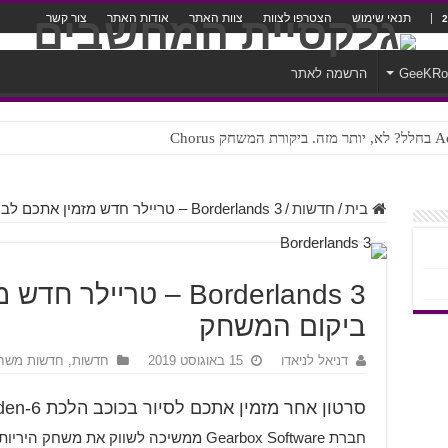
תנאי שימוש
הצטרפו לצוות
צוות האתר
אודות האתר
צור קשר
GeeKR
הרשמה לאתר
ק Chorus
צורה נוראית לעברית
בית
/
חדשות
/
Borderlands 3 – טריילר חדש מזמין אתכם לבקר ביקום המשחק
Borderlands 3 – טרייל
ביקום המשחק
דניאל לניאדו
15 באוגוסט 2019
חדשות
,
חדשות משח
סרטון אחר מזמין אתכם לסיור בכוכב הלכת Eden-6