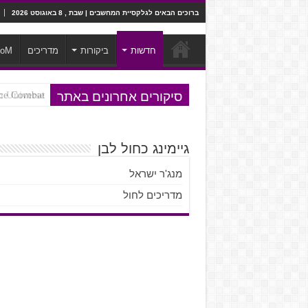
ברוכים הבאים לגלקסיית המחשבים | שבת , 8 באוגוסט 2026
חדשות
ביקורות
מדריכים
ooM
סיקורים אחרונים באתר
Ace Combat בחלל? לא, יותר מזה. ביקורת המשח
Steven Universe והשירים שתורגמו ב
גיימינג כחול לבן
מנג'ר ישראל
מדריכים לחול