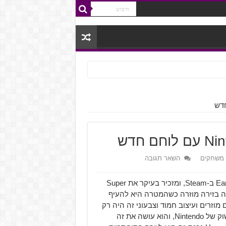
 משחקים
השאר תגובה
Brawlout הוא משחק מכות אינדי שנמצא כרגע ב-Early Access ב-Steam, ומזכיר בעיקר את Super
 גדולה בזירה מוזרה כשהמטרה היא להעיף
וזרים ועיצוב חמוד וצבעוני זה היה רק
עניין של זמן שהמשחק יעשה את דרכו לקונסולה מרסקת השוק של Nintendo, והוא עושה את זה