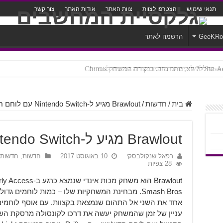
תנאי שימוש
הצטרפו לצוות
צוות האתר
אודות האתר
צור קשר
GeeKR
הרשמה לאתר
ק Chorus
צורה נוראית לעברית
בית
/
חדשות
/
Brawlout מגיע ל-Nintendo Switch עם לוחם חדש
Brawlout מגיע ל-Nintendo Switch עם לוחם חדש
רפאל שנקולבסקי
10 באוגוסט 2017
חדשות
,
חדשות
28 צפיות
Smash Bros. מבחינת המשחקיות שלו – כמות לוחמים
אחד את השני אל התהום שנמצאת בקצוות. עם אוסף לוחמים מ