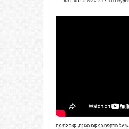
בסטייל ועם לוחם חדש/ישן – ה-Drifter, גיבור המשחק Hyper Light נכנס גם הוא לזירה בתור דמות
ם דגש על התקפה במקום מגננה, קצב לחימה