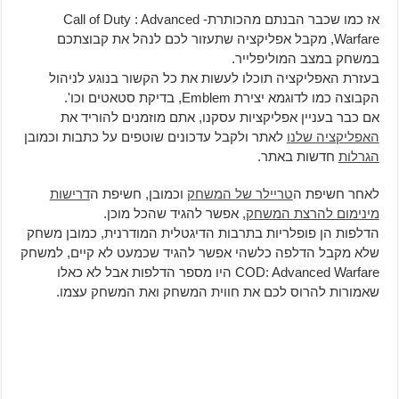
אז כמו שכבר הבנתם מהכותרת- Call of Duty : Advanced
Warfare, מקבל אפליקציה שתעזור לכם לנהל את קבוצתכם
במשחק במצב המוליפלייר.
בעזרת האפליקציה תוכלו לעשות את כל הקשור בנוגע לניהול
הקבוצה כמו לדוגמא יצירת Emblem, בדיקת סטאטים וכו'.
אם כבר בעניין אפליקציות עסקנו, אתם מוזמנים להוריד את
האפליקציה שלנו
לאתר ולקבל עדכונים שוטפים על כתבות וכמובן
הגרלות
חדשות באתר.
לאחר חשיפת ה
טריילר של המשחק
וכמובן, חשיפת ה
דרישות
מינימום להרצת המשחק
, אפשר להגיד שהכל מוכן.
הדלפות הן פופלריות בתרבות הדיגטלית המודרנית, כמובן משחק
שלא מקבל הדלפה כלשהי אפשר להגיד שכמעט לא קיים, למשחק
COD: Advanced Warfare היו מספר הדלפות אבל לא כאלו
שאמורות להרוס לכם את חווית המשחק ואת המשחק עצמו.