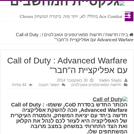
Ace Combat בחלל? לא, יותר מזה. ביקורת המשחק Chorus
Steven Universe והשירים שתורגמו בצורה נוראית לעברית
בית
/
חדשות
/
חדשות סמארטפונים וטאבלטים
/
Call of Duty :
Advanced Warfare עם אפליקציית ה"חבר"
Call of Duty : Advanced Warfare
עם אפליקציית ה"חבר"
Vadim Shpitz
30 באוקטובר 2014
חדשות סמארטפונים וטאבלטים
השאר תגובה
44 צפיות
הכותר החדש בסדרת CoD, ששמו- Call of Duty :
Advanced Warfare, זוכה להשקת אפליקציה
חדשה ביחד עם יציאת המשחק, והמטרה העיקרית
של האפליקציה היא לעזור לכם לנהל את הקלאן
ואת הצד התחרותי במשחק במצב מרובה
המשתתפים שלו.