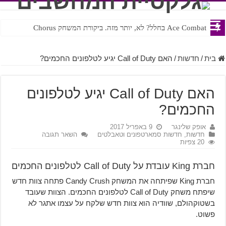
Ace Combat בחלל? לא, יותר מזה. ביקורת המשחק Chorus
Steven Universe והשירים שתורגמו בצורה נוראית לעברית
בית
/
חדשות
/
האם Call of Duty יגיע לטלפונים החכמים?
האם Call of Duty יגיע לטלפונים
החכמים?
אופק שלינגר
9 באפריל 2017
חדשות
,
חדשות סמארטפונים וטאבלטים
השאר תגובה
20 צפיות
חברת King עובדת על Call of Duty לטלפונים החכמים
חברת King שפיתחה את המשחק Candy Crush פתחה צוות חדש
שיפתח משחק Call of Duty לטלפונים החכמים. הצוות שעובד
בשטוקהולם, שוודיה הוא צוות חדש שלקח על עצמו אתגר לא
פשוט.