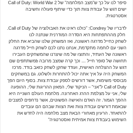
סיפר לנו על כך ש"מצב המלחמה" של Call of Duty: World War 2
ישים דגש על עבודת צוות תוך כדי שיתוף פעולה וחשיבה
אסטרטגית.
לדבריו של Condrey: "כולנו ראינו את האבולוציה של Call of Duty.
חלק מההתפתחות היא הסדרה המודרנית שנתנה לנו
לשחק כחייל מדרגה ראשונה, ואז המשחק שלנו שהביא את החלק
השני עם לוחמה מתקדמת, אנחנו נתנו לכם לשחק חייל מדרגה
ראשונה של העתיד, והתוצr של מה שיצרנו שהמשחקים העבירו
תחושה של סופר חייל … וכך קרה שמצב מרובה bמשתתפים שם
דגש על ההצלחה האישית, ועודד שחקן לשחק כזאב בודד. מרכז
המשחק היה על איך אתה יכול להתחרות ולשלוט. גם במשחקים
מבוססי משימות, אשר דורשים לספק עבודת צוות. בסוף היום הפך
Call of Duty ל"אני" – הניקוד שלי, המאזן ההריגות שלי, ההופעה
שלי, אני על מצלמת ההרג האחרונה. מלחמת העולם השנייה היא
ההפך הגמור. זה האדם והאישה הפשוטים, אשר נדחפים למצבים
שבאמת דורשים עבודת צוות ואת הצוות שבהם הם עובדים
להתאחד. הרעיון מאחורי הבאת מצב מלחמה היה לחדש את
השימוש בעבודת צוות אמיתית ואסטרטגיה"