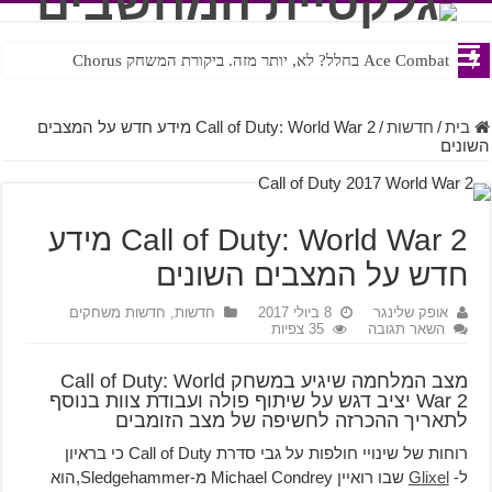
Ace Combat בחלל? לא, יותר מזה. ביקורת המשחק Chorus
Steven Universe והשירים שתורגמו בצורה נוראית לעברית
בית
/
חדשות
/
Call of Duty: World War 2 מידע חדש על המצבים
השונים
Call of Duty: World War 2 מידע
חדש על המצבים השונים
אופק שלינגר
8 ביולי 2017
חדשות
,
חדשות משחקים
השאר תגובה
35 צפיות
מצב המלחמה שיגיע במשחק Call of Duty: World
War 2 יציב דגש על שיתוף פולה ועבודת צוות בנוסף
לתאריך ההכרזה לחשיפה של מצב הזומבים
רוחות של שינויי חולפות על גבי סדרת Call of Duty כי בראיון
ל-
Glixel
שבו רואיין Michael Condrey מ-Sledgehammer,הוא