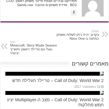
מפרויקט גבהיים מגמת סייבר משחק ראשון: COD
BO1 . סדרת משחקים אהובה: Saints row.
הקודם
בקרוב יהיה ניתן לשלוח משחק
כמתנה ב-Xbox One
הבא
Minecraft: Story Mode Season
Two עם טריילר ראשון ותאריך
יציאה!
מאמרים קשורים
Call of Duty: World War 2 – טריילר העלילה חדש
19 בספטמבר 2017
Call of Duty: World War 2 – מצב ה-Multiplayer יציג
חמש מחלקות