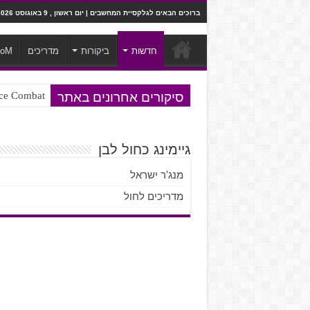
ברוכים הבאים לגלקסיית המחשבים | יום ראשון , 9 באוגוסט 2026
חדשות
ביקורות
מדריכים
ooM
סיקורים אחרונים באתר
Ace Combat בחלל? לא, יותר מזה. ביקורת המשח
Steven Universe והשירים שתורגמו ב
גיימינג כחול לבן
מנג'ר ישראל
מדריכים לחול