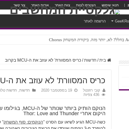
תנאי שימוש
הצטרפו לצוות
צוות האתר
אודות האתר
צור קשר
GeeKR
הרשמה לאתר
ק Chorus
צורה נוראית לעברית
בית
/
חדשות
/
כריס המסוורת' לא עוזב את ה-MCU בקרוב
כריס המסוורת' לא עוזב את ה-MCU בקרוב
קובי רוזנטל
19 בספטמבר 2020
חדשות
,
חדשות טלווי
436 צפיות
הנוקם הותיק ביותר 
היקום אחרי Thor: Love and Thunder
כשה-MCU הגיע לשיאו עם הסרט "
הנוקמים: סוף המשחק