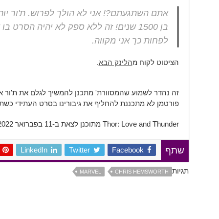
אתם השתגעתם?! אני לא הולך לפרוש. ת'ור יות
בן 1500 שנים! זה ללא ספק לא יהיה הסרט 
לפחות כך אני מקווה.
הציטוט לקוח מ
הלינק הבא
.
זה נהדר לשמוע שהמסוורת' מתכנן להמשיך לגלם את ת'ור א
פורטמן לא מתכננת להחליף את גיבורינו בסרט העתידי כשת
Thor: Love and Thunder מתוכנן לצאת ב-11 בפברואר 2022 בבתי הקולנוע.
LinkedIn
Twitter
Facebook
שתף
תגיות
MARVEL
CHRIS HEMSWORTH