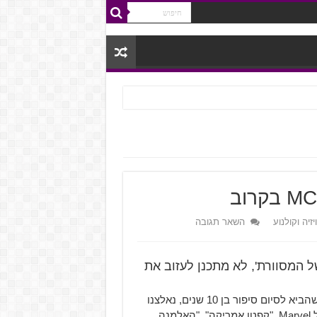
זיה וקולנוע
השאר תגובה
שנותר של ה-MCU, בגילומו של המסוורת', לא מתכנן לעזוב את
" שהביא לסיום סיפור בן 10 שנים, נאלצנו
להיפרד מ-3 נוקמים שייסדו את קבוצת הגיבורים האהובה של Marvel, "קפטן אמריקה", "האלמנה