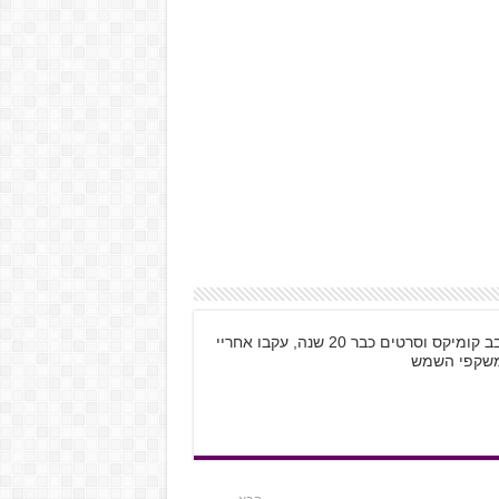
שמי קובי רוזנטל, בן 28 מתל אביב, גיימר חובב קומיקס וסרטים כבר 20 שנה, עקבו אחריי