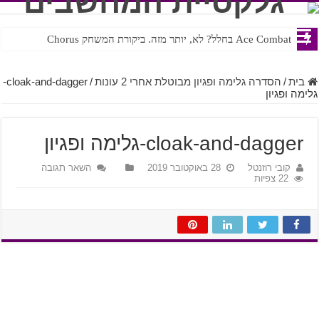
Ace Combat בחלל? לא, יותר מזה. ביקורת המשחק Chorus
Steven Universe והשירים שתורגמו בצורה נוראית לעברית
בית
/
הסדרה גלימה ופגיון מבוטלת אחרי 2 עונות
/
cloak-and-dagger-
גלימה ופגיון
cloak-and-dagger-גלימה ופגיון
קובי רוזנטל
28 באוקטובר 2019
השאר תגובה
22 צפיות