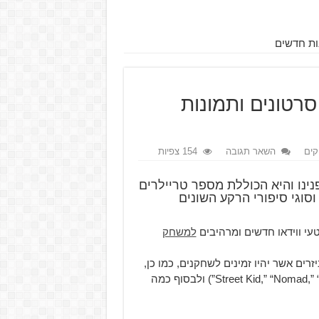
ל מספר סרטונים ותמונות
ים
השאר תגובה
154 צפיות
Cyberpunk 2077 מוצגת בפנינו והיא הכוללת מספר טריילרים
וגי סיפורי הרקע השונים
י ווידאו חדשים ומרהיבים
למשחק
ם אשר יהיו זמינים לשחקנים, כמו כן,
על סוגי סיפורי הרקע שהשחקן יכול להתחיל איתם: (“Street Kid,” “Nomad,” “Corpo”) ולבסוף כמה