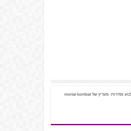
איתי סולומון, גיימר, אוהב מחשבים סרטי קולנוע וסדרות. מעריץ של mortal kombat