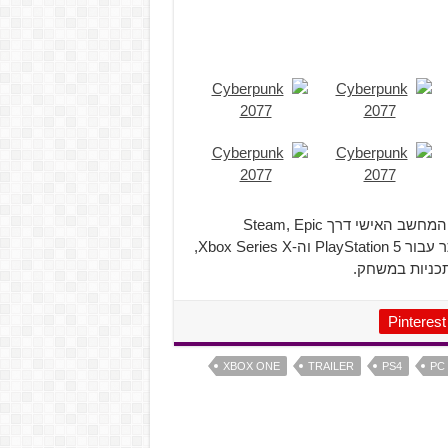
המשחק צפוי להיות זמין עבור ה-PlayStation 4, Xbox One והמחשב האישי דרך Steam, Epic
Games ו- GOG בתאריך ה-19 בנובמבר, ובמועד מאוחר יותר עבור PlayStation 5 וה-Xbox Series X,
כניות במשחק.
Pinterest
XBOX ONE
TRAILER
PS4
PC