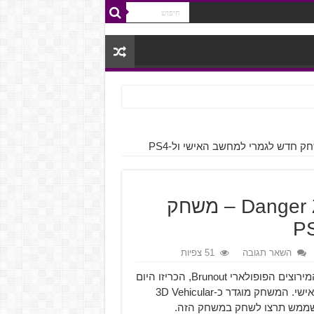
יוצרי Burnout מכריזים על Danger Zone – משחק
השאר תגובה
51 צפיות
Three Fields Entertainment, האולפן שנוצר מיוצרי משחק המירוצים הפופולארי Brunout, הכריזו היום
שישחררו את Danger Zone אל ה-PlayStation 4 והמחשב האישי. המשחק מוגדר כ-3D Vehicular