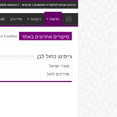
ברוכים הבאים לגלקסיית המחשבים | יום שישי , 7 באוגוסט 2026
חדשות
ביקורות
מדריכים
ooM
סיקורים אחרונים באתר
Ace Combat בחלל? לא, יותר מזה. ביקורת המשח
Steven Universe והשירים שתורגמו ב
גיימינג כחול לבן
מנג'ר ישראל
מדריכים לחול