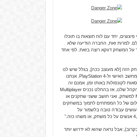
משחק נוכל למצוא 20 שלבים מלאי פיצוצים, יחד עם לוח תוצאות בו תוכלו
לם. למרות זאת, החברה הודיעה שלא
M, למרות שהצוות העובד על המשחק דווקא רוצה בזאת. לפי אחד
להמשיך ולהוסיף ל-Danger Zone]… המשחק הזה [לא מעוצב ככה], בגלל שיש לנו
תקציב מאוד מגביל וחלון זמן מאוד קטן. עשינו את המשחק למחשב האישי ול-PlayStation 4. אנחנו
אות לקונסולות באותו זמן. אמנם זה
ייקח לנו יותר זמן משנוכל, אבל אם המשחק יכול למצוא את הקהל שלנו, אז בהחלט נכניס Multiplayer
אליו. אני לא חושב שהייתה פעם גרסה ראויה של Multiplayer למשחק, ואני חושב ששני שחקנים או
החלום של כל המפתחים לתמוך במשחקים
להם. אבל שוב, יש רק שישה מאיתנו. אני חושב ש-Ubisoft עושים עבודה טובה בלשמור על
Multi ל-Danger Zone (לפחות לא בקרוב), אבל נראה שהוא לא ידרוש יותר