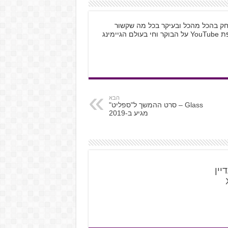
 לשחק בהכל מהכל ובעיקר בכל מה שקשור
למחשב האישי ול-Nintendo. לא יכול בלי טיפת YouTube על הבוקר וחי בעולם הגיימינג
הבא
Glass – סרט ההמשך ל"ספליט"
מגיע ב-2019
Burnout  עדיין