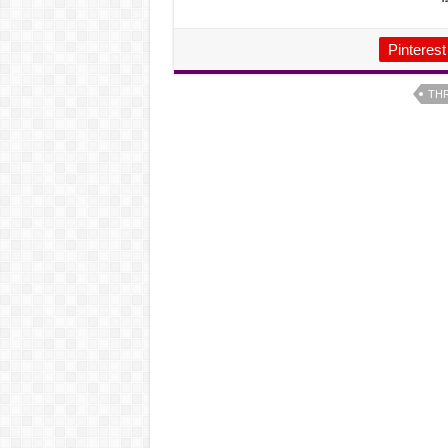
Pinterest
THR