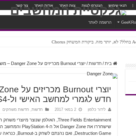
תנאי שימוש
הצטרפו לצוות
צוות האתר
אודות האתר
צור קשר
GeeKR
הרשמה לאתר
ק Chorus
צורה נוראית לעברית
בית
/
חדשות
/
יוצרי Burnout מכריזים על Danger Zone – משחק חדש לגמרי למחשב האישי ול-PS4
חדש לגמרי למחשב האישי ול-PS4
לידור כלפון
2 במאי 2017
חדשות
,
חדשות משחקים
Destruction Game, ואם נהנתם לשחק ב-Burnout, כנראה שממש תרצו לשחק במשחק הזה.