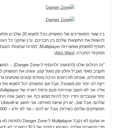
בין שאר המאפיינים של ה
להשוות את התוצאות שלכם בין חבריכם, ובין שחקני כל העו
תוסיף למשחק אפשרויות ultiplayer
ממקימי החברה,
Alex Ward
:
"זה החלום שלנו [
מסתכלים, ואנחנו לא רואים הרבה צוותים קטנים שעושים גרס
יותר שעובדים יחדיו יכול להיות ממש כיף. אני חושב שזה 
ש
המשחקים שלהם כשירות, אבל יש להם – אני לא יודע – 4,000 אנשים על כל משחק, או משהו כזה."
אז אמנם לא נקבל player
מדי מהארנק שלכם, כשייצא במחיר של $13 בתאריך לא ידוע.