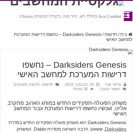
Ace Combat בחלל? לא, יותר מזה. ביקורת המשחק Chorus
Steven Universe והשירים שתורגמו בצורה נוראית לעברית
בית
/
חדשות
/
Darksiders Genesis – נחשפו דרישות המערכת
למחשב האישי
Darksiders Genesis – נחשפו
דרישות המערכת למחשב האישי
אלעד שרז
26 בנובמבר 2019
חדשות
,
חדשות משחקים
השאר תגובה
38 צפיות
משחק הפעולה-תפקידים החדש במותג האהוב מתקרב
אלינו, ועכשיו נחשפו דרישות המערכת עבור המחשב
האישי
Darksiders Genesis הוא משחק פעולה-תפקידים החדש בסדרת
Darksiders
, ששואב הרבה השראה מסדרת Diablo. המשחק