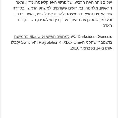
יעקוב אחר האח הרביעי של פרשי האפוקליפסה, מדון, והאח
הראשון, מלחמה, באירועים שקודמים למשחק הראשון בסדרה.
שני האחים נמצאים במשימה להביס את לוציפר, השטן בכבודו
ובעצמו, שמסכן את האיזון העדין בין המלאכים, השדים, ובני
האדם.
Darksiders Genesis יגיע
למחשב האישי ול-Stadia בחמישה
בדצמבר
. שחקני ה-PlayStation 4, Xbox One וה-Switch יקבלו
אותו ב-14 בפברואר 2020.