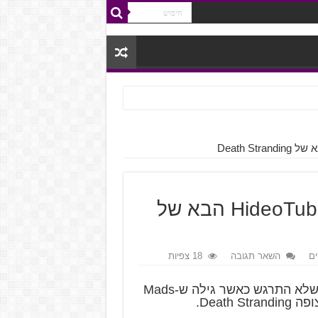
Mads Mikkelsen יהיה נוכח ב-HideoTube הבא של
ם
השאר תגובה
18 צפיות
לפי דעתי אין אפילו אדם אחד על כוכב הלכת הזה שלא התרגש כאשר גילה ש-Mads