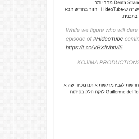
כעת זה נראה שנגלה עוד לגבי הדמות של Mikkelsen ב-Death Stranding מהר יותר
ואישרה ש-HideoTube יחזור בחודש הבא
While we figure who will dare t
episode of
#HideoTube
comin
https://t.co/VBXfNbtVi5
שות לגביו מרגשות אותנו מכיוון שהוא
נראה פשוט מדהים. אני אישית לא יכול לחכות לדעת האם Guillerme del Toro לוקח חלק בפיתוח