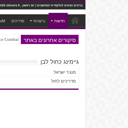
ברוכים הבאים לגלקסיית המחשבים | יום ראשון , 9 באוגוסט 2026
חדשות
ביקורות
מדריכים
ooM
סיקורים אחרונים באתר
Ace Combat בחלל? לא, יותר מזה. ביקורת המשח
Steven Universe והשירים שתורגמו ב
גיימינג כחול לבן
מנג'ר ישראל
מדריכים לחול