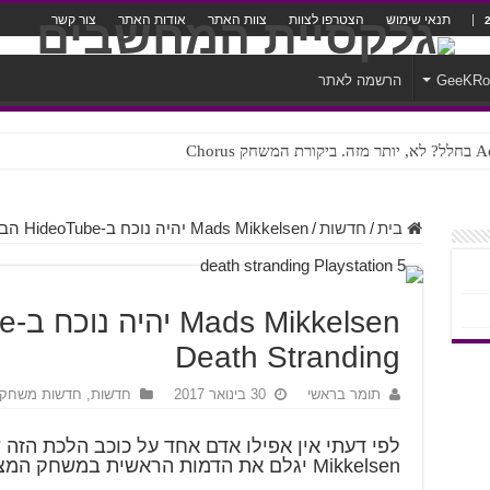
תנאי שימוש
הצטרפו לצוות
צוות האתר
אודות האתר
צור קשר
GeeKR
הרשמה לאתר
ק Chorus
צורה נוראית לעברית
בית
/
חדשות
/
Mads Mikkelsen יהיה נוכח ב-HideoTube הבא של Death Stranding
Death Stranding
תומר בראשי
30 בינואר 2017
חדשות
,
חדשות משחקי
Mikkelsen יגלם את הדמות הראשית במשחק המצופה Death Stranding.