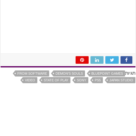
תגיות
FROM SOFTWARE
DEMON'S SOULS
BLUEPOINT GAMES
VIDEO
STATE OF PLAY
SONY
PS5
JAPAN STUDIO