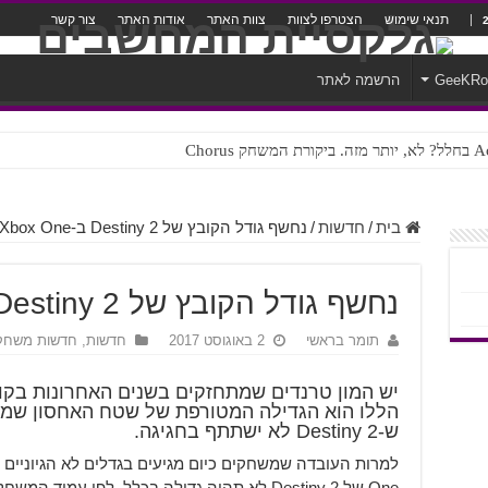
תנאי שימוש
הצטרפו לצוות
צוות האתר
אודות האתר
צור קשר
GeeKR
הרשמה לאתר
ק Chorus
צורה נוראית לעברית
בית
/
חדשות
/
נחשף גודל הקובץ של Destiny 2 ב-Xbox One
נחשף גודל הקובץ של Destiny 2 ב-Xbox One
תומר בראשי
2 באוגוסט 2017
חדשות
,
חדשות משחק
יש המון טרנדים שמתחזקים בשנים האחרונות בק
הללו הוא הגדילה המטורפת של שטח האחסון שמש
ש-Destiny 2 לא ישתתף בחגיגה.
One של Destiny 2 לא תהיה גדולה בכלל. לפי עמוד המשחק הרשמי ב