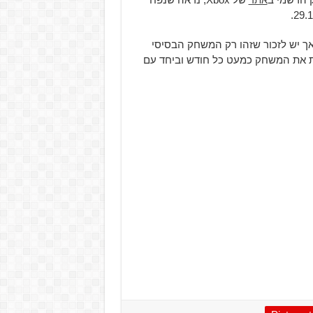
 אך יש לזכור שזהו רק המשחק הבסיסי
 או עדכונים. צריך לזכור ש-Bungie מעדכנת את המשחק כמעט כל חודש וביחד עם