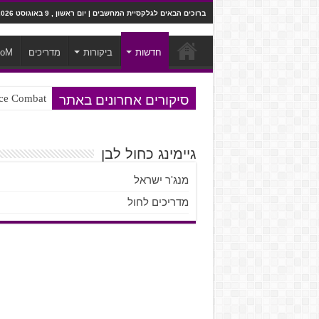
ברוכים הבאים לגלקסיית המחשבים | יום ראשון , 9 באוגוסט 2026
חדשות
ביקורות
מדריכים
ooM
סיקורים אחרונים באתר
Ace Combat בחלל? לא, יותר מזה. ביקורת המשח
Steven Universe והשירים שתורגמו ב
גיימינג כחול לבן
מנג'ר ישראל
מדריכים לחול