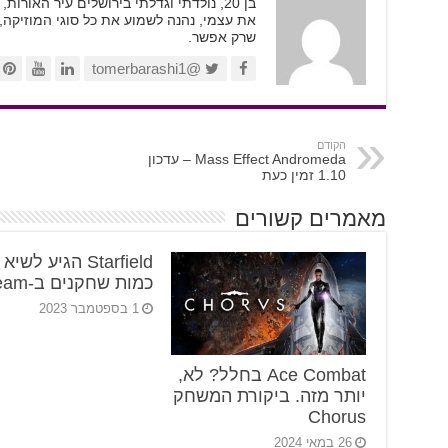
בן 20, נולדתי וגדלתי בירושלים עיר האור
את עצמי, נהנה לשמוע את כל סוגי המוזיקה,
שרק אפשר.
@tomerbarashi1
הקודם
Mass Effect Andromeda – עדכון
1.10 זמין כעת
מאמרים קשורים
Starfield הגיע לשי
כמות שחקנים ב-Steam
1 בספטמבר 2023
Ace Combat בחלל? לא,
יותר מזה. ביקורת המשחק
Chorus
26 במאי 2024