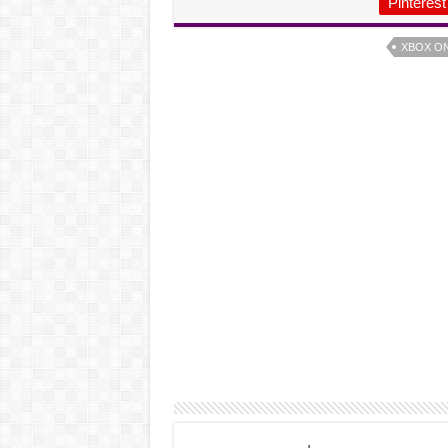
Pinterest
XBOX O