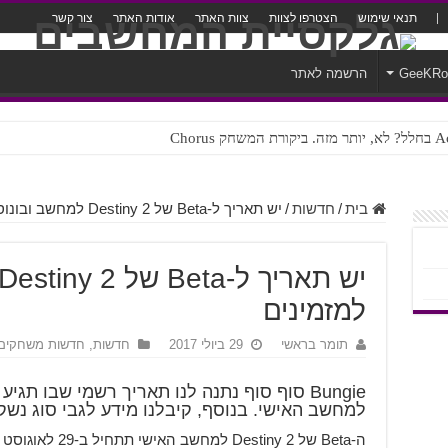
תנאי שימוש
הצטרפו לצוות
צוות האתר
אודות האתר
צור קשר
GeeKR
הרשמה לאתר
ק Chorus
צורה נוראית לעברית
בית
/
חדשות
/
יש תאריך ל-Beta של Destiny 2 למחשב ובונוס חדש למזמינים
למזמינים
תומר בראשי
29 ביולי 2017
חדשות
,
חדשות משחקים
למחשב האישי. בנוסף, קיבלנו מידע לגבי סוג נשק 