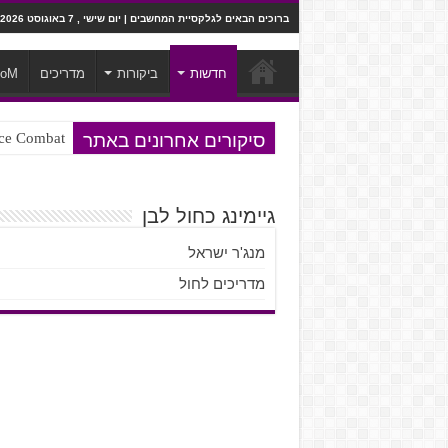
ברוכים הבאים לגלקסיית המחשבים | יום שישי , 7 באוגוסט 2026
חדשות
ביקורות
מדריכים
ooM
סיקורים אחרונים באתר
Ace Combat בחלל? לא, יותר מזה. ביקורת המשח
Steven Universe והשירים שתורגמו ב
גיימינג כחול לבן
מנג'ר ישראל
מדריכים לחול