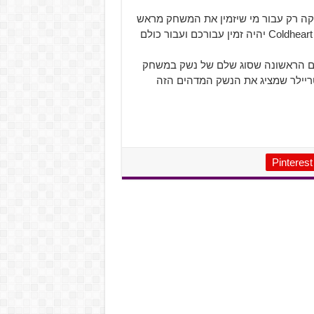
בר ש-Coldheart יהיה זמין בהשקה רק עבור מי שיזמין את המשחק מראש
בצורה דיגיטלית או פיזית. אם לא תזמינו מראש את המשחק, Coldheart יהיה זמין עבורכם ועבור כולם
פעם הראשונה שסוג שלם של נשק במשחק
ריילר שמציג את הנשק המדהים הזה
Pinterest