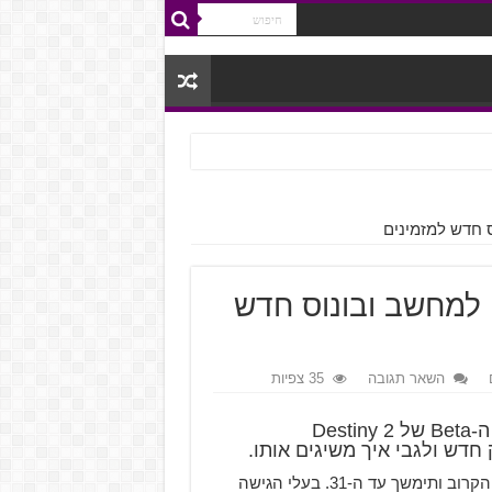
יש תאריך ל-Beta של Destiny 2 למחשב ובונוס חדש
השאר תגובה
35 צפיות
Bungie סוף סוף נתנה לנו תאריך רשמי שבו תגיע ה-Beta של Destiny 2
חדש ולגבי איך משיגים אותו.
ה-Beta של Destiny 2 למחשב האישי תתחיל ב-29 לאוגוסט הקרוב ותימשך עד ה-31. בעלי הגישה