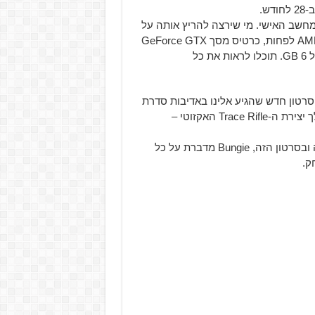
ש.
, המפתחת חשפה את דרישות המערכת של ה-Beta למחשב האישי. מי שירצה להריץ אותה על
המחשב שלו יצטרך מעבד Intel Core i3-3250 או AMD Fx-4350 לפחות, כרטיס מסך GeForce GTX
660 2 GB או Radeon HD 7850 2 GB וזיכרון RAM בנפח של 6 GB. תוכלו לראות את כל
ב אפשר לדבר על סרטון חדש שהגיע אלינו באדיבות סדרת
IGN First שמציג בפנינו את התהליך ש-Bungie עברה במהלך יצירת ה-Trace Rifle האקזוטי –
Coldheart הוא ה-Trace Rifle הראשון במשחק ובסדרה כולה ובסרטון הזה, Bungie מדברת על כל
ק.