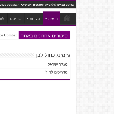
ברוכים הבאים לגלקסיית המחשבים | יום שישי , 7 באוגוסט 2026
חדשות
ביקורות
מדריכים
ooM
סיקורים אחרונים באתר
Ace Combat בחלל? לא, יותר מזה. ביקורת המשח
Steven Universe והשירים שתורגמו ב
גיימינג כחול לבן
מנג'ר ישראל
מדריכים לחול