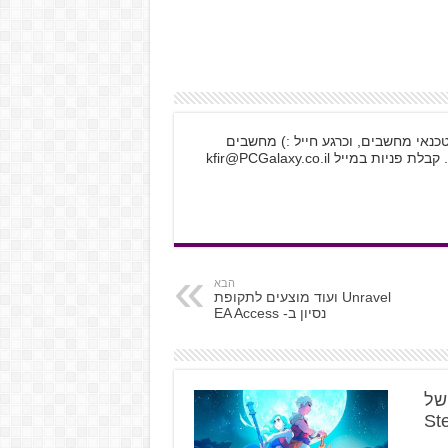
לקטרוניקה, טכנאי מחשבים, וכרגע חייל :) מחשבים
 קבלת פניות במייל
kfir@PCGalaxy.co.il
הבא
Unravel ועוד מוצעים לתקופת
נסיון ב- EA Access
א של