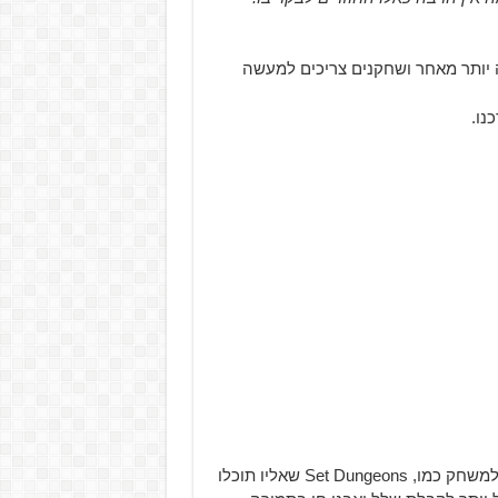
יתרום למצב ה-Adventure של Diablo 3 הרבה יותר מאחר ושחקנים צריכים למעשה
Blizzard לא מסתפקים בזה ומוסיפים מספר תכונות חדשות למשחק כמו, Set Dungeons שאליו תוכלו