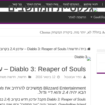
תנאי שימוש
הצטרפו לצוות
צוות האתר
אודות האתר
צור קשר
GeeKR
הרשמה לאתר
ק Chorus
צורה נוראית לעברית
בית
/
חדשות
/
Diablo 3: Reaper of Souls – עדכון 2.4 בקרוב
Diablo 3: Reaper of Souls – עדכון 2.4 בקרוב
כפיר אבוטבול
12 בינואר 2016
חדשות
,
חדשות משחק
Blizzard Entertainment ממשיכים להרחיב את
הבא יהיה 2.4 והוא דיי גדול.
 Souls
Greyhollow Island, האיזור יהיה "יער מסתורי" וכפ