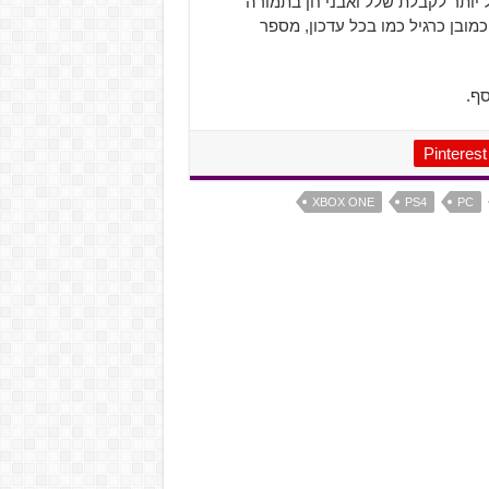
Empowered שמביא סיכוי גדול יותר לקבלת שלל ואבני חן בתמורה
חפצים אגדיים (Legendary) חדשים, וכמובן כרגיל כמו בכל עדכון, מספר
סף.
Pinterest
XBOX ONE
PS4
PC