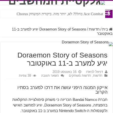
Ace Combat בחלל? לא, יותר מזה. ביקורת המשחק Chorus
Steven Universe והשירים שתורגמו בצורה נוראית לעברית
בית
/
חדשות
/
Doraemon Story of Seasons יגיע למערב ב-11
באוקטובר
Doraemon Story of Seasons
יגיע למערב ב-11 באוקטובר
דניאל לניאדו
16 באוגוסט 2019
חדשות
,
חדשות משחקים
השאר תגובה
39 צפיות
אייקון המנגה היפני עושה את דרכו למערב בסתיו
הקרוב
חברת Bandai Namco הכריזה כי משחק סימולציית החקלאות
בהפצתה, Doraemon Story of Seasons, יגיע למחשב האישי
ולקונסולות ה-Nintendo Switch במערב ב-11 באוקטובר.