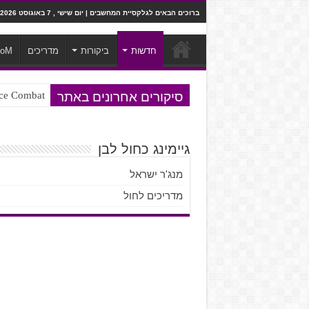
ברוכים הבאים לגלקסיית המחשבים | יום שישי , 7 באוגוסט 2026
חדשות
ביקורות
מדריכים
ooM
סיקורים אחרונים באתר
Ace Combat בחלל? לא, יותר מזה. ביקורת המשח
Steven Universe והשירים שתורגמו ב
גיימינג כחול לבן
מנג'ר ישראל
מדריכים לחול