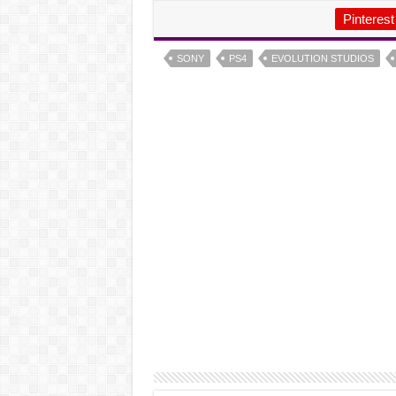
Pinterest
SONY
PS4
EVOLUTION STUDIOS