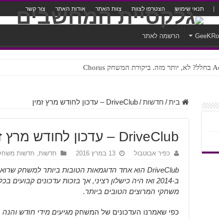
תנאי שימוש
הצטרפו לצוות
צוות האתר
אודות האתר
צור קשר
GeeKR
הרשמה לאתר
ק Chorus
צורה נוראית לעברית
בית
/
חדשות
/
DriveClub – עדכון לחודש מרץ זמין
DriveClub – עדכון לחודש מרץ זמין
כפיר אבוטבול
13 במרץ 2016
חדשות
,
חדשות משחק
DriveClub הוא אחד הדוגמאות הטובות ביותר למשחק
ב-2014 ואז היה כישלון רציני, אך בזכות עדכונים קבועי
משחקי המרוצים הטובים ביותר.
כפי שאמרנו העדכונים של המשחק
מגיעים מידי חודש והנה 