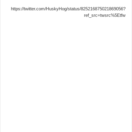
https://twitter.com/HuskyHog/status/825216875021869056?
ref_src=twsrc%5Etfw