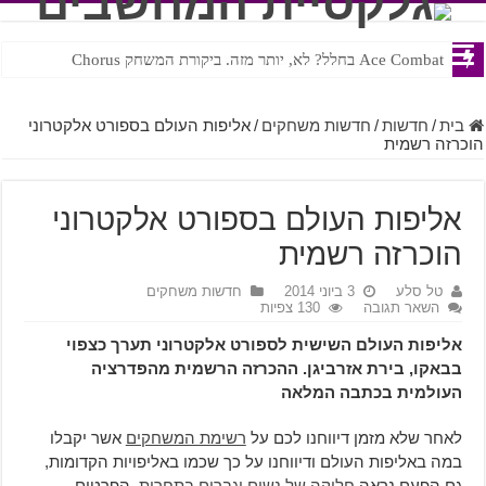
Ace Combat בחלל? לא, יותר מזה. ביקורת המשחק Chorus
Steven Universe והשירים שתורגמו בצורה נוראית לעברית
בית
/
חדשות
/
חדשות משחקים
/
אליפות העולם בספורט אלקטרוני
הוכרזה רשמית
אליפות העולם בספורט אלקטרוני
הוכרזה רשמית
טל סלע
3 ביוני 2014
חדשות משחקים
השאר תגובה
130 צפיות
אליפות העולם השישית לספורט אלקטרוני תערך כצפוי
בבאקו, בירת אזרביגן. ההכרזה הרשמית מהפדרציה
העולמית בכתבה המלאה
לאחר שלא מזמן דיווחנו לכם על
רשימת המשחקים
אשר יקבלו
במה באליפות העולם ודיווחנו על כך שכמו באליפויות הקדומות,
גם הפעם נראה
חלוקה של נשים וגברים בתחרות
, הפרטים