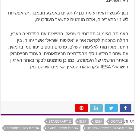
האירופאיים.
נכון לעכשיו האירוע מתוכנן להתקיים באמצע נובמבר, יש אפשרות
לשינוי בתאריכים, אתם מוזמנים להשאר מעודכנים,
העמותה לגיימינג תחרותי בישראל, המייצגת את הפדרציה בארץ,
החלה בהכנות לקראת אירוע ”אליפות ישראל“ אשר יהווה, בין
היתר, מוקדמות לאליפות העולם. פרטים נוספים יפורסמו בהמשך,
עם שחרור מידע נוסף מהפדרציה הבינלאומית, בעמוד הפייסבוק
ובאתר הרשמי של העמותה. כמו כן מוזמנים לבקר באתר הארגון
הישראלי
IESA
ולקרוא את המגזין הגיימינג שלהם
כאן
תגיות
STARCRAFT 2
IESF
IESA
DOTA 2
אליפות העולם בספורט אלקטרוני
אליפות משחקי מחשב
אליפות עולם במחשבים