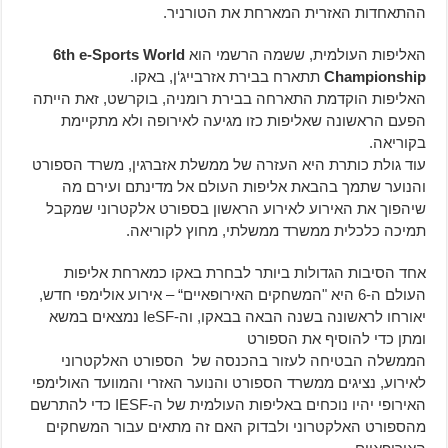
ההתאחדות האזרית המארחת את הטורניר.
האליפות העולמית, ששמה הרשמי הוא
6th e-Sports World
Championship
תתארח בבירת אזרבייג‘ן, באקו.
האליפות הוקדמת התארחה בבירת רומניה, בוקרשט, זאת הייתה
הפעם הראשונה שאליפות כזו מגיעה לאירופה ולא מתקיימת
בקוריאה.
עוד גולת כותרת היא העזרה של ממשלת אזברגין, משרד הספורט
והנוער שתמך בהבאת אליפות העולם אל מדינתם ועירם מה
שיהפוך את האירוע לאירוע הראשון בספורט אלקטרוני שמקבל
תמיכה כלכלית ממשרד ממשלתי, מחוץ לקוריאה.
אחד הסיבות הגדולות ביותר לבחרת באקו כמארחת אליפות
העולם ה-6 היא "המשחקים האירופאיים“ – אירוע אולימפי חדש,
יאורחו לראשונה בשנה הבאה בבאקו, וה-IeSF נמצאים במשא
ומתן כדי להוסיף את הספורט
הממשלה הבטיחה לעזור בהכנסה של הספורט האלקטרוני
לאירוע, נציגים ממשרד הספורט והנוער האזרי והמוועד האולימפי
האירופי יהיו נוכחים באליפות העולמית של ה-IESF כדי להתרשם
מהספורט האלקטרוני ולבדוק האם זה מתאים עבור המשחקים