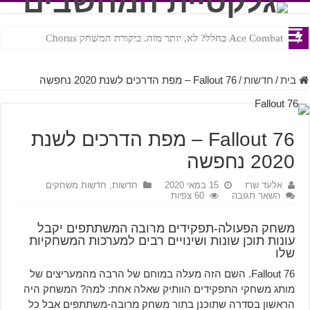
Ace Combat בחלל? לא, יותר מזה. ביקורת המשחק Chorus
Steven Universe והשירים שתורגמו בצורה נוראית לעברית
בית
/
חדשות
/
Fallout 76 – מפת הדרכים לשנת 2020 נחפשה
Fallout 76 – מפת הדרכים לשנת
2020 נחפשה
אלעד שרז
15 במאי 2020
חדשות
,
חדשות משחקים
השאר תגובה
60 צפיות
משחק הפעולה-תפקידים מרובה המשתתפים יקבל
עונות תוכן שונות ושינויים רבים למערכות המשחקיות
שלו
Fallout 76. השם הזה מעלה במוחם של הרבה מהמעריצים של
מותג משחקי התפקידים הוותיק שאלה אחת: למה? המשחק היה
הראשון בסדרה שתוכנן בתור משחק מרובה-משתתפים אבל כל