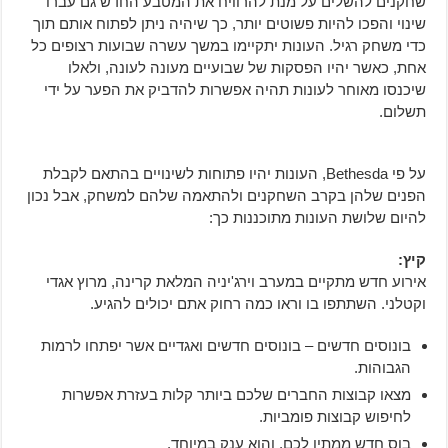
שחקנים להשלים על מנת להרוויח את המטבע החדש גם עברו
שינוי והפכו להיות פשוטים יותר, כך שיהיה ניתן לפתוח אותם תוך
כדי משחק רגיל. העונות יתקיימו במשך עשרה שבועות רצופים כל
אחת, כאשר יהיו הפסקות של שבועיים מעונה לעונה, ולאלו
שיכנסו מאוחר לעונות תהיה אפשרות להדביק את הפער על ידי
תשלום.
על פי Bethesda, העונות יהיו פתוחות לשינויים בהתאם לקבלת
הפנים שלהן בקרב השחקנים ולהתאמה שלהם למשחק, אבל נכון
להיום שלושת העונות מתוכננות כך:
קיץ:
אירוע חדש מתקיים במערב וירג'יניה המלאת קרינה, מרוץ אגדי
וקטלני. השתתפו בו וראו כמה רחוק אתם יכולים להגיע.
בונוסים חדשים – בונוסים חדשים ואגדיים אשר יפתחו לרמות
הגבוהות.
מצאו קבוצות החברים שלכם ביותר קלות בעזרת אפשרות
לחיפוש קבוצות פומביות.
בוס חדש ממתין לכם, והוא ענק במיוחד.