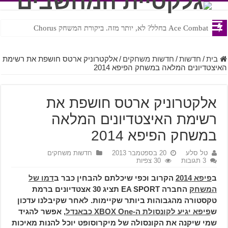
Ace Combat בחלל? לא, יותר מזה. ביקורת המשחק Chorus
Steven Universe והשירים שתורגמו בצורה נוראית לעברית
בית
/
חדשות
/
חדשות משחקים
/
אלקטרוניק ארטס חושפת את רשימת
האיצטדיונים המלאה במשחק הפיפא 2014
אלקטרוניק ארטס חושפת את
רשימת האיצטדיונים המלאה
במשחק הפיפא 2014
טל סלע
20 בספטמבר 2013
חדשות משחקים
3 תגובות
30 צפיות
ב
פיפא 2014
הקרוב וכפי שיכלתם להבחין כבר ב
דמו של
המשחק
החברה EA SPORT תציג 30 אצטדיונים ברמת
טקסטורה מהגבוהות ביותר שקיימות. לאחר שקיבלנו עדכון
ש
פיפא יגיע לקונסולת ה-XBOX One כבאנדל
, אפשר להגיד
שמי שיקנה את הקונסולה של מיקרוסופט יוכל להנות מאיכות