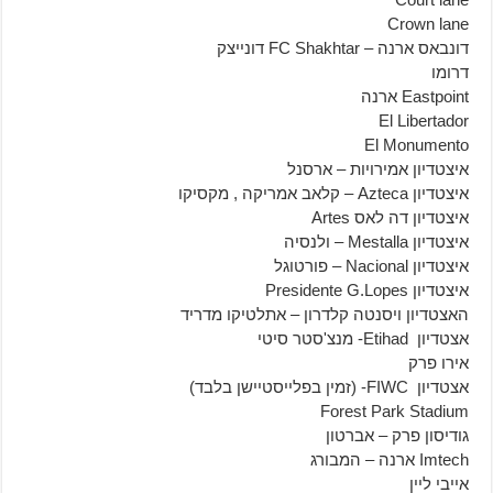
Crown lane
דונבאס ארנה – FC Shakhtar דונייצק
דרומו
Eastpoint ארנה
El Libertador
El Monumento
איצטדיון אמירויות – ארסנל
איצטדיון Azteca – קלאב אמריקה , מקסיקו
איצטדיון דה לאס Artes
איצטדיון Mestalla – ולנסיה
איצטדיון Nacional – פורטוגל
איצטדיון Presidente G.Lopes
האצטדיון ויסנטה קלדרון – אתלטיקו מדריד
אצטדיון Etihad- מנצ'סטר סיטי
אירו פרק
אצטדיון FIWC- (זמין בפלייסטיישן בלבד)
Forest Park Stadium
גודיסון פרק – אברטון
Imtech ארנה – המבורג
אייבי ליין