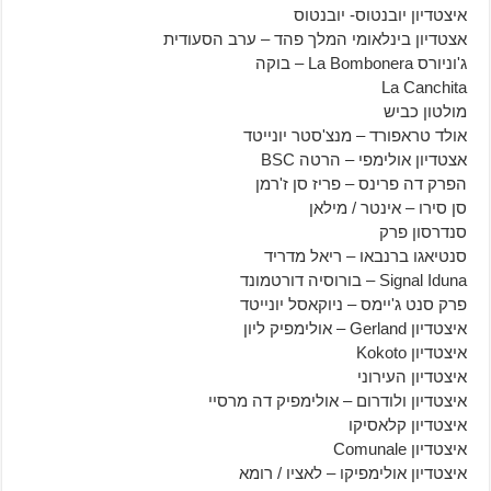
איצטדיון יובנטוס- יובנטוס
אצטדיון בינלאומי המלך פהד – ערב הסעודית
ג'וניורס La Bombonera – בוקה
La Canchita
מולטון כביש
אולד טראפורד – מנצ'סטר יונייטד
אצטדיון אולימפי – הרטה BSC
הפרק דה פרינס – פריז סן ז'רמן
סן סירו – אינטר / מילאן
סנדרסון פרק
סנטיאגו ברנבאו – ריאל מדריד
Signal Iduna – בורוסיה דורטמונד
פרק סנט ג'יימס – ניוקאסל יונייטד
איצטדיון Gerland – אולימפיק ליון
איצטדיון Kokoto
איצטדיון העירוני
איצטדיון ולודרום – אולימפיק דה מרסיי
איצטדיון קלאסיקו
איצטדיון Comunale
איצטדיון אולימפיקו – לאציו / רומא