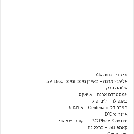
אצטדיון Akaaroa
אליאנץ ארנה – באיירן מינכן ומינכן 1860 TSV
אלוהה פרק
אמסטרדם ארנה – אייאקס
באנפילד – ליברפול
הזירה דל Centenario – אורוגוואי
ארנה D'Oro
BC Place Stadium – ונקובר וייטקאפ
קאמפ נואו – ברצלונה
Court lane