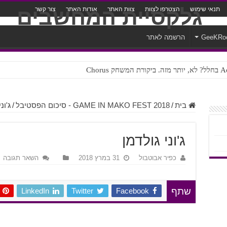
תנאי שימוש
הצטרפו לצוות
צוות האתר
אודות האתר
צור קשר
GeeKRo
הרשמה לאתר
ק Chorus
צורה נוראית לעברית
בית
/
GAME IN MAKO FEST 2018 - סיכום הפסטיבל
/
ג'ונ
ג'וני גולדמן
כפיר אבוטבול
31 במרץ 2018
השאר תגובה
LinkedIn
Twitter
Facebook
שתף