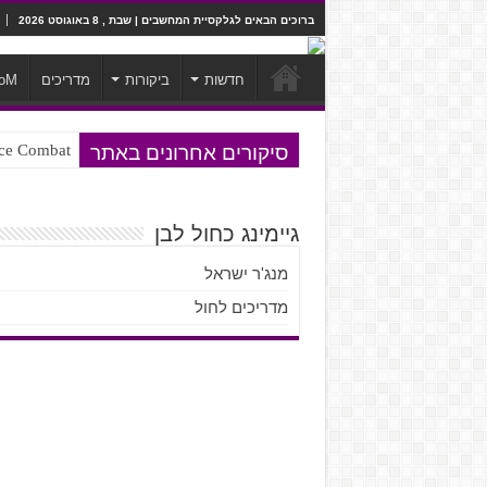
ברוכים הבאים לגלקסיית המחשבים | שבת , 8 באוגוסט 2026
חדשות
ביקורות
מדריכים
oM
סיקורים אחרונים באתר
Ace Combat בחלל? לא, יותר מזה. ביקורת המשח
Steven Universe והשירים שתורגמו ב
גיימינג כחול לבן
מנג'ר ישראל
מדריכים לחול