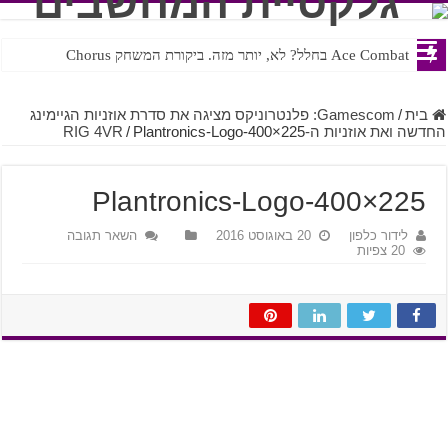
Ace Combat בחלל? לא, יותר מזה. ביקורת המשחק Chorus
Steven Universe והשירים שתורגמו בצורה נוראית לעברית
בית
/
Gamescom: פלנטרוניקס מציגה את סדרת אוזניות הגיימינג
החדשה ואת אוזניות ה-RIG 4VR
Plantronics-Logo-400×225
/
Plantronics-Logo-400×225
לידור כלפון
20 באוגוסט 2016
השאר תגובה
20 צפיות