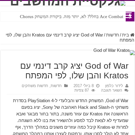
Ace Combat בחלל? לא, יותר מזה. ביקורת המשחק Chorus
Steven Universe והשירים שתורגמו בצורה נוראית לעברית
בית
/
חדשות
/
God of War יציג קרב דינמי עם Kratos והבן שלו, לפי
המפתח
God of War יציג קרב דינמי עם
Kratos והבן שלו, לפי המפתח
לידור כלפון
8 ביולי 2017
חדשות
,
חדשות משחקים
השאר תגובה
87 צפיות
God of War, המשחק החדש והבלעדי ל-PlayStation 4 בסדרת
משחקי ה-Hack and Slash האהובה של Sony, יציג בפעם
הראשונה את Kratos עם עוזר משנה, בתור בחור מבוגר ואבא
שמעדיף לא לצאת לבד למסע ולהשאיר את בנו ללא השגחה.
למרות ש-Kratos קיבל כמה עוזרים משונים במהלך הדרך, אף
אחד לא הולך לסכן אותו, ובמקום לעצבן אותנו במהלך המשחק,