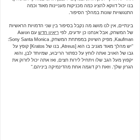
בנו יכול דווקא להציג כמה מכניקות מעניינות מאוד וכמה
התנגשויות שונות במהלך הסיפור.
בינתיים, אין לנו מושג מה נקבל בסיפור בין שני הדמויות הראשיות
של המשחק, אבל אנחנו כן יודעים, לפי
ריאיון חדש
עם Aaron
Kaufman, מפיק השיווק במפתחת המשחק, Sony Santa Monica:
"יש מהלך מאוד מגניב בו הוא [Atreus, בנו של Kratos] קופץ על
גבו של האויב ואתה לוחץ על כפתור הריבוע, שמיוחד לבן, והוא
יקפוץ מעל הגב שלו ויתחיל לירות חצים, ואז אתה יכול לזרוק את
הגרזן שלך. וזאת רק דוגמה אחת מהדינמיקה ביניהם."