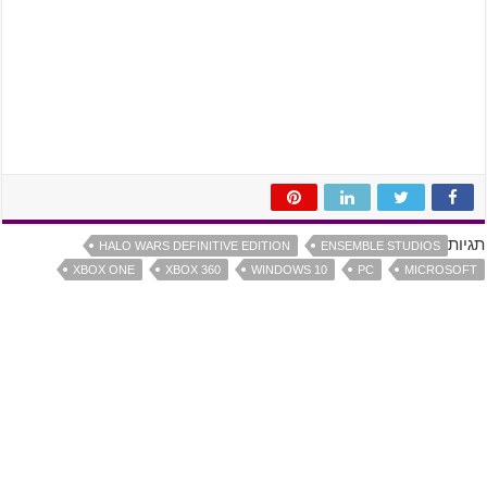
תגיות
HALO WARS DEFINITIVE EDITION
ENSEMBLE STUDIOS
XBOX ONE
XBOX 360
WINDOWS 10
PC
MICROSOFT