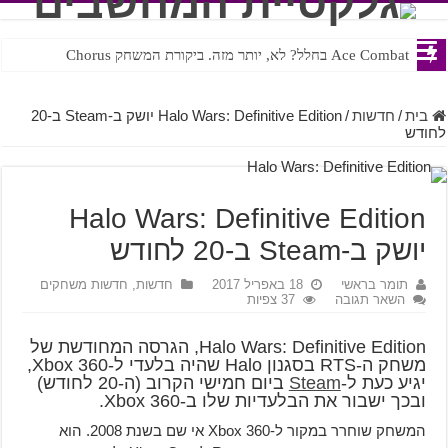
Ace Combat בחלל? לא, יותר מזה. ביקורת המשחק Chorus
Steven Universe והשירים שתורגמו בצורה נוראית לעברית
בית
/
חדשות
/
Halo Wars: Definitive Edition יושק ב-Steam ב-20
לחודש
Halo Wars: Definitive Edition
יושק ב-Steam ב-20 לחודש
תומר בראשי
18 באפריל 2017
חדשות
,
חדשות משחקים
השאר תגובה
37 צפיות
Halo Wars: Definitive Edition, הגרסה המחודשת של
משחק ה-RTS בסגנון Halo שהיה בלעדי ל-Xbox 360,
יגיע כעת ל-
Steam
ביום חמישי הקרוב (ה-20 לחודש)
ובכך ישבור את הבלעדיות שלו ב-Xbox 360.
המשחק שוחרר במקור ל-Xbox 360 אי שם בשנת 2008. הוא