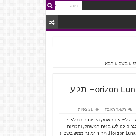
Overwatch – המפה Horizon Lunar Colony תגיע
השאר תגובה
21 צפיות
ונה
ליציאת משחק היריות הפופולארי,
, אך החברה לא רוצה לגרום לנו לעזוב את המשחק, והכריזה
אתמול על כך שהמפה החדשה ביותר של המשחק, Horizon Lunar Colony, תהיה זמינה ממש בשבוע