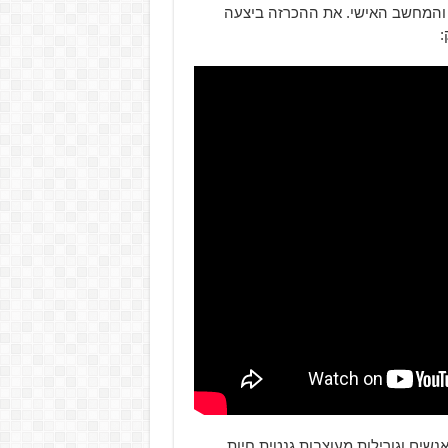
בא, ב-20 ביוני ליתר דיוק, על ה-Xbox One, PlayStation 4 והמחשב האישי. את ההכרזה ביצעה
אנשים וגורילות מעוצבות גנטית חיות