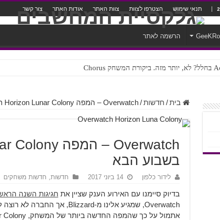
תנאי שימוש
הצטרפו לצוות
צוות האתר
אודות האתר
צור קשר
GeeKR
הרשמה לאתר
ק Chorus
צורה נוראית לעברית
בית
/
חדשות
/
Overwatch – המפה Horizon Lunar Colony תגיע בשבוע הבא
בשבוע הבא
לידור כלפון
14 ביוני 2017
חדשות
,
חדשות משחקים
בדיוק סיימנו עם האירוע הענק שציין את
חגיגות השנה הראש
Overwatch, שמגיע אלינו מ-Blizzard