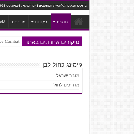
ברוכים הבאים לגלקסיית המחשבים | יום חמישי , 6 באוגוסט 2026
חדשות
ביקורות
מדריכים
ooM
סיקורים אחרונים באתר
Ace Combat בחלל? לא, יותר מזה. ביקורת המשח
Steven Universe והשירים שתורגמו ב
גיימינג כחול לבן
מנג'ר ישראל
מדריכים לחול