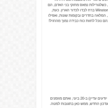
המיוחדת. אבל, כשלגורילות נמאס מחוקי בני האדם, הם
מרדו והרגו את כל האנשים על המושבה שבירח, כשבזמן זה Winston ברח לבדו לכדור הארץ. כעת,
הלחם על המושבה בתור מפת Assault חדשה, המלאה בחדרים ובקומות שונות, ואפילו
ם נוכל לחוות כוח כבידה נמוך מהרגיל!
המפה החדשה תגיע יחד עם עדכון חדש (שאת פרטיו אנו לא יודעים עדיין) ב-20 ביוני, ואתם מוזמנים
עדכון החדש, ממש כאן בתגובות למטה.