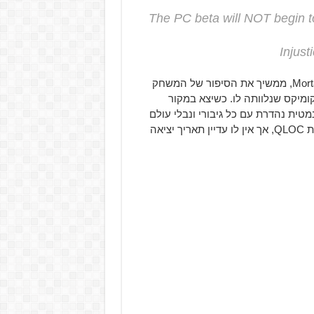
The PC beta will NOT begin t
המשחק מבית NetherRealm, היוצרים של סדרת Mortal Kombat, ממשיך את הסיפור של המשחק
Injustice: Gods  ושל סדרת הקומיקס שנלוותה לו. כשיצא במקור
נמטית נהדרת עם כל גיבורי ונבלי עולם
הקומיקס של חברת DC. הפורט למחשב מפותח על ידי חברת QLOC, אך אין לו עדיין תאריך יציאה