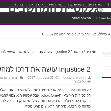
תנאי שימוש
הצטרפו לצוות
צוות האתר
אודות האתר
צור קשר
GeeKR
הרשמה לאתר
ק Chorus
צורה נוראית לעברית
בית
/
חדשות
/
Injustice 2 עושה את דרכו למחשב האישי לצד בטא
Injustice 2 עושה את דרכו למחשב האישי לצד בטא
רפאל שנקולבסקי
25 באוקטובר 2017
חדשות
,
חדשו
58 צפיות
זה אומנם היה די צפוי, אבל תמיד נחמד לשמוע חדשות כאלה
לקונסולות ה-PS4 וה-Xbox One, אבל עכ
בו קצת לפני כולם, הבטא הפתוחה של המשחק הוכרזה להת
מדווח כי הבטא נדחתה ללא שום פרט נוסף.