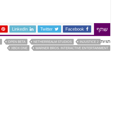
LinkedIn
Twitter
Facebook
שתף
תגיות
OPEN BETA
NETHERREALM STUDIOS
INJUSTICE 2
XBOX ONE
WARNER BROS. INTERACTIVE ENTERTAINMENT