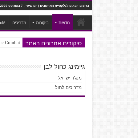
ברוכים הבאים לגלקסיית המחשבים | יום שישי , 7 באוגוסט 2026
חדשות
ביקורות
מדריכים
ooM
סיקורים אחרונים באתר
Ace Combat בחלל? לא, יותר מזה. ביקורת המשח
Steven Universe והשירים שתורגמו ב
גיימינג כחול לבן
מנג'ר ישראל
מדריכים לחול