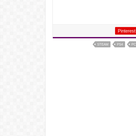
Pinterest
STEAM
PS4
PC