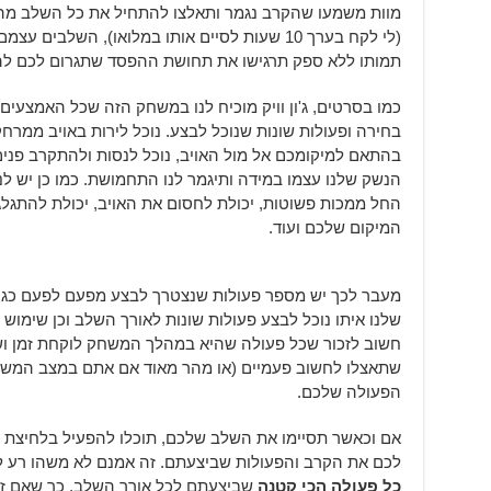
מוות משמעו שהקרב נגמר ותאלצו להתחיל את כל השלב מה
(לי לקח בערך 10 שעות לסיים אותו במלואו), השלבי
תמותו ללא ספק תרגישו את תחושת ההפסד שתגרום לכם 
כמו בסרטים, ג'ון וויק מוכיח לנו במשחק הזה שכל האמצעים 
בחירה ופעולות שונות שנוכל לבצע. נוכל לירות באויב ממרחק
בהתאם למיקומכם אל מול האויב, נוכל לנסות ולהתקרב פנים 
הנשק שלנו עצמו במידה ותיגמר לנו התחמושת. כמו כן יש לנ
החל ממכות פשוטות, יכולת לחסום את האויב, יכולת להתגל
המיקום שלכם ועוד.
מעבר לכך יש מספר פעולות שנצטרך לבצע מפעם לפעם כגון 
שלנו איתו נוכל לבצע פעולות שונות לאורך השלב וכן שימוש
חשוב לזכור שכל פעולה שהיא במהלך המשחק לוקחת זמן ושב
שתאצלו לחשוב פעמיים (או מהר מאוד אם אתם במצב המשח
הפעולה שלכם.
אם וכאשר תסיימו את השלב שלכם, תוכלו להפעיל בלחיצת כ
לכם את הקרב והפעולות שביצעתם. זה אמנם לא משהו רע ל
כל פעולה הכי קטנה
שביצעתם לכל אורך השלב, כך שאם ז