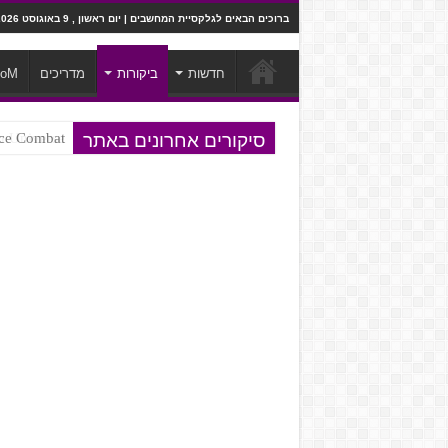
ברוכים הבאים לגלקסיית המחשבים | יום ראשון , 9 באוגוסט 2026
חדשות
ביקורות
מדריכים
ooM
סיקורים אחרונים באתר
Ace Combat בחלל? לא, יותר מזה. ביקורת המשח
Steven Universe והשירים שתורגמו ב