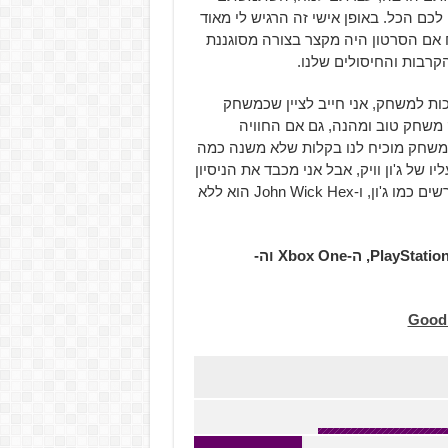
ם הכל. באופן אישי זה הרגיש לי מאוד
 אם הסרטון היה מקצר בצורה מסוגננת
הקרבות והחיסולים שלנו.
כות למשחק, אני חייב לציין שכמשחק
 John Wick Hex הוא ללא ספק משחק טוב ומהנה, גם אם החוויה
המשחק מוכיח לנו בקלות שלא משנה כמה
 של ג'ון וויק, אבל אני מכבד את הניסיון
וללא ספק אכבד כל ניסיון עתידי לאפשר לי להיות מתנקש מרשים כמו ג'ון, ו-John Wick Hex הוא ללא
John Wick Hex זמין היום לרכישה למחשב האישי, ה-PlayStation 4, ה-Xbox One וה-
Good 