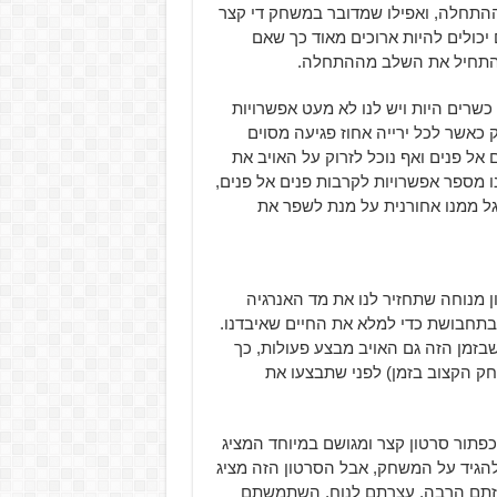
התחלה, ואפילו שמדובר במשחק די קצר
ם עצמם יכולים להיות ארוכים מאוד כך שאם
להתחיל את השלב מההתחלה.
כשרים היות ויש לנו לא מעט אפשרויות
 כאשר לכל ירייה אחוז פגיעה מסוים
אל פנים ואף נוכל לזרוק על האויב את
ו מספר אפשרויות לקרבות פנים אל פנים,
גל ממנו אחורנית על מנת לשפר את
מנוחה שתחזיר לנו את מד האנרגיה
 בתחבושת כדי למלא את החיים שאיבדנו.
זמן הזה גם האויב מבצע פעולות, כך
ק הקצוב בזמן) לפני שתבצעו את
פתור סרטון קצר ומגושם במיוחד המציג
הגיד על המשחק, אבל הסרטון הזה מציג
זתם הרבה, עצרתם לנוח, השתמשתם