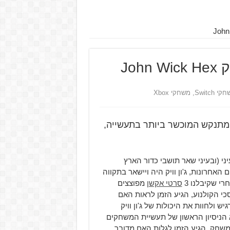
Joh
י Switch
,
משחקי Xbox
ליו של המתנקש המוכשר ביותר בתעשייה,
ני (ובעיני שאר תושבי כדור הארץ
אחרונות, ג'ון וויק היה ויישאר בתקווה
רי שקיבלנו 3
סרטי אקשן
מפוצצים
כי הקולנוע, הגיע הזמן לראות האם
ולחוות את היכולות של ג'ון וויק
כותית ואוטנטית ככל שאפשר. John Wick Hex הוא הניסיון הראשון של תעשיית המשחקים
שחק, הגיע הזמן לגלות האם מדובר