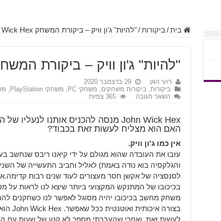
בית
/
ביקורות
/
"להיות" ג'ון וויק – ביקורת המשחק John Wick Hex
"להיות" ג'ון וויק – ביקורת המשחק n Wick Hex
רועי האן
29 בדצמבר 2020
ביקורות
,
ביקורות משחקים
,
משחקי PC
,
משחקי PlayStation
,
משחק
השאר תגובה
365 צפיות
John Wick Hex מנסה להכניס אותנו לנע
האם הוא מצליח לעשות זאת בכבוד?
אין כמו ג'ון וויק.
עזבו את העובדה שהוא מגולם על ידי קיאנו ריבס שנחשב בעי
והגלקסיה בוא נודה באמת) לאליל וחביב התעשייה של השנים ה
לסנסציה של אקשן חסר מעצורים לעוד שנים רבות קדימה.
אח
בכיכובו של המתנקש המקצועי ביותר שיצא לנו לראות על מס
משחק מחשב בכיכובו יהיה מסוגל לאפשר לנו כשחקנים להרגיש 
בצורה אי
לעשות זאת, ואחרי שהעברתי מספר לא קטן של שעות עם המ