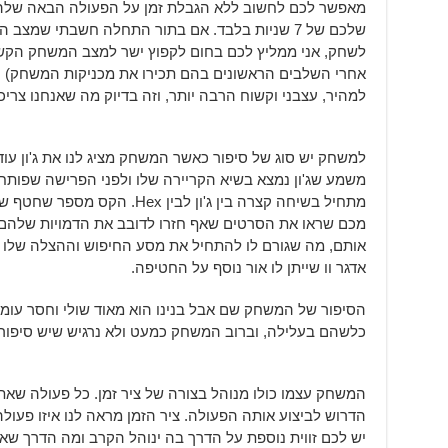
מאפשר לכם לחשוב ללא הגבלת זמן על הפעולה הבאה שלהם
שלכם של 7 שניות בלבד. אם בתור התחלה חשבתי שמצ
לשחק, אני ממליץ לכם בחום לקפוץ ישר למצב המשחק הקשוח
אחרי השלבים הראשונים בהם תכירו את מכניקות המשחק) 
למהיר, עצבני וקשוח הרבה יותר, וזה בדיוק מה שאנחנו צרי
למשחק יש סוג של סיפור כאשר המשחק מציג לנו את ג'ון עוד 
משמע שג'ון נמצא בשיא הקריירה שלו ולפני הפרישה שפו
מתחיל בשיחה קצרה בין ג'ון לבין 
מכם שראו את הסרטים שאף חזרו לדובב את הדמויות שלהם ב
אותם, מה שגורם לו להתחיל את מסע החיפוש וההצלה שלו ב
אדגר וו שייתן לו אור נוסף על החטיפה.
הסיפור של המשחק שם אבל בנינו הוא מאוד שולי וחסר עומק
כלשהם בעלילה, וברוב המשחק כמעט ולא נרגיש שיש סיפו
המשחק עצמו כולו מנוהל בצורה של ציר זמן. כל פעולה שאת
הדרוש לביצוע אותה הפעולה. ציר הזמן מראה לנו איזו פעול
יש לכם זווית נוספת על הדרך בה ינוהל הקרב ומה הדרך שא