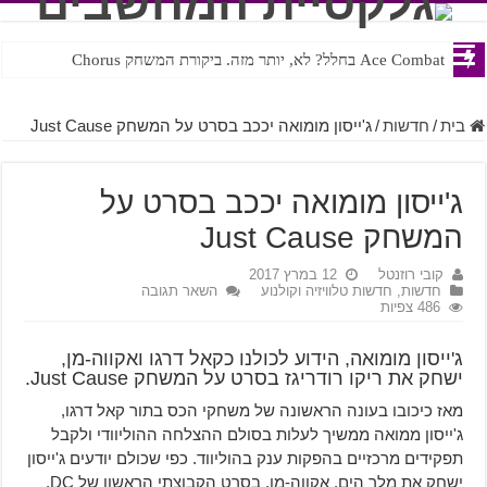
Ace Combat בחלל? לא, יותר מזה. ביקורת המשחק Chorus
Steven Universe והשירים שתורגמו בצורה נוראית לעברית
בית
/
חדשות
/
ג'ייסון מומואה יככב בסרט על המשחק Just Cause
ג'ייסון מומואה יככב בסרט על
המשחק Just Cause
קובי רוזנטל
12 במרץ 2017
חדשות
,
חדשות טלוויזיה וקולנוע
השאר תגובה
486 צפיות
ג'ייסון מומואה, הידוע לכולנו כקאל דרגו ואקווה-מן,
ישחק את ריקו רודריגז בסרט על המשחק Just Cause.
מאז כיכובו בעונה הראשונה של משחקי הכס בתור קאל דרגו,
ג'ייסון ממואה ממשיך לעלות בסולם ההצלחה ההוליוודי ולקבל
תפקידים מרכזיים בהפקות ענק בהוליווד. כפי שכולם יודעים ג'ייסון
ישחק את מלך הים, אקווה-מן, בסרט הקבוצתי הראשון של DC,