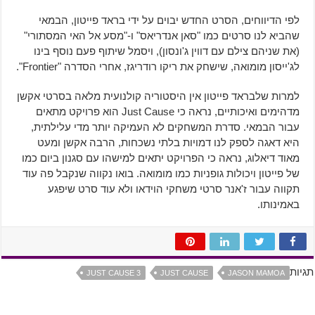
לפי הדיווחים, הסרט החדש יבוים על ידי בראד פייטון, הבמאי
שהביא לנו סרטים כמו "סאן אנדריאס" ו-"מסע אל האי המסתורי"
(את שניהם צילם עם דווין ג'ונסון), ויסמל שיתוף פעם נוסף בינו
לג'ייסון מומואה, שישחק את ריקו רודריגז, אחרי הסדרה "Frontier".
למרות שלבראד פייטון אין היסטוריה קולנועית מלאה בסרטי אקשן
מדהימים ואיכותיים, נראה כי Just Cause הוא פרויקט מתאים
עבור הבמאי. סדרת המשחקים לא העמיקה יותר מדי עלילתית,
היא דאגה לספק לנו דמויות בלתי נשכחות, הרבה אקשן ומעט
מאוד דיאלוג, נראה כי הפרויקט יתאים למישהו עם סגנון ביום כמו
של פייטון ויכולות גופניות כמו מומואה. בואו נקווה שנקבל פה עוד
תקווה עבור ז'אנר סרטי משחקי הוידאו ולא עוד סרט שיפגע
באמינותו.
תגיות
JUST CAUSE 3
JUST CAUSE
JASON MAMOA