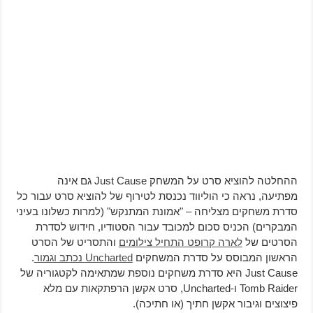
ההחלטה להוציא סרט על המשחק Just Cause גם אינה
מפתיעה, נראה כי הוליווד נכנסת לטירוף של להוציא סרט עבור כל
סדרת משחקים מצליחה – "אמונת המתנקש" (למרות כשלונו בעיני
המבקרים) הכניס סכום למכובד עבור הסטודיו, חידוש לסדרת
הסרטים של
לארה קרופט התחיל צילומים
והתסריט של הסרט
הראשון המבוסס על סדרת המשחקים
Uncharted נכתב וגמור
.
Just Cause היא סדרת משחקים נוספת שמתאימה לקטגוריה של
Tomb Raider ו-Uncharted, סרט אקשן הרפתקאות עם מלא
פיצוצים וגיבור אקשן חתיך (או חתיכה).