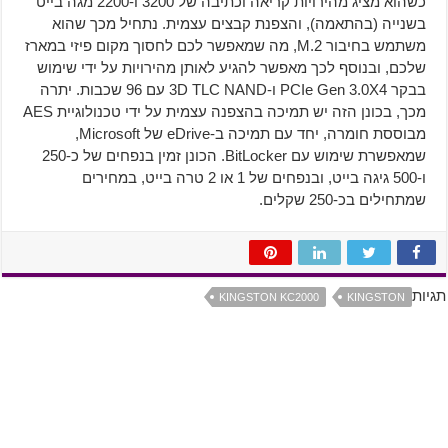
כשהוא מציג מהירויות קריאה וכתיבה של 3200 ו-2200 מגה בייט
בשנייה (בהתאמה), והצפנת קבצים עצמית. נתחיל מכך שהוא
משתמש בחיבור M.2, מה שמאפשר לכם לחסוך מקום פיזי במארז
שלכם, ובנוסף לכך מאפשר להגיע לאותן מהירויות על ידי שימוש
בבקר PCIe Gen 3.0X4 ו-3D TLC NAND עם 96 שכבות. יתרה
מכך, בכונן הזה יש תמיכה בהצפנה עצמית על ידי טכנולוגיית AES
מבוססת חומרה, יחד עם תמיכה ב-eDrive של Microsoft,
שמאפשרת שימוש עם BitLocker. הכונן זמין בנפחים של כ-250
ו-500 גיגה בייט, ובנפחים של 1 או 2 טרה בייט, במחירים
שמתחילים בכ-250 שקלים.
תגיות
KINGSTON KC2000
KINGSTON