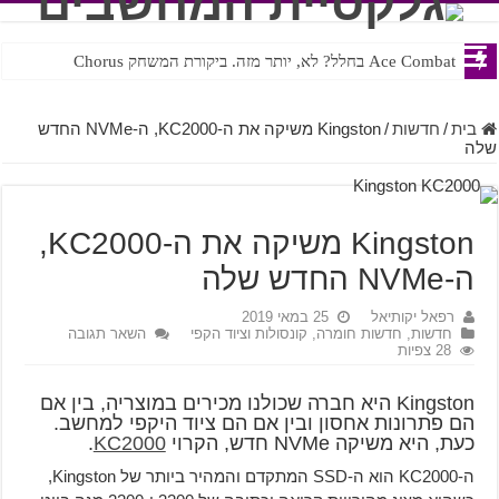
Ace Combat בחלל? לא, יותר מזה. ביקורת המשחק Chorus
Steven Universe והשירים שתורגמו בצורה נוראית לעברית
בית
/
חדשות
/
Kingston משיקה את ה-KC2000, ה-NVMe החדש
שלה
Kingston משיקה את ה-KC2000,
ה-NVMe החדש שלה
רפאל יקותיאל
25 במאי 2019
חדשות
,
חדשות חומרה, קונסולות וציוד הקפי
השאר תגובה
28 צפיות
Kingston היא חברה שכולנו מכירים במוצריה, בין אם
הם פתרונות אחסון ובין אם הם ציוד היקפי למחשב.
כעת, היא משיקה NVMe חדש, הקרוי
KC2000
.
ה-KC2000 הוא ה-SSD המתקדם והמהיר ביותר של Kingston,