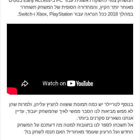
המשחק צפוי להשקה ראשונית עבור PC ב-Early Access בסטים
מאוחר יותר הקיץ, והמהדורה הסופית של המשחק תשוחרר
במהלך 2018 ככל הנראה עבור Xbox, PlayStation ו-Switch.
בנוסף לטריילר יש כמה תמונות ששווה להציץ עליהן, ולמרות שהן
לא ממש מביאות לנו הסבר ממשי לאיך שהמשחק יעבוד, עדיין
אנחנו נשארים סקרנים ביותר.
אל תשכחו לספר לנו בתגובות למטה מה דעתכם על המשחק
החדש ועל הרעיון שעומד מאחוריו? האם תנסו לשחק בו?