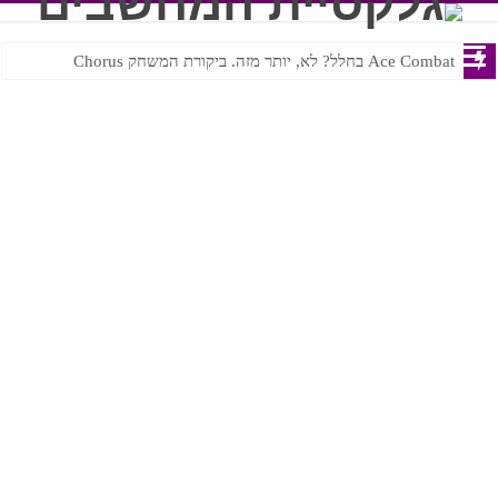
Ace Combat בחלל? לא, יותר מזה. ביקורת המשחק Chorus
Steven Universe והשירים שתורגמו בצורה נוראית לעברית