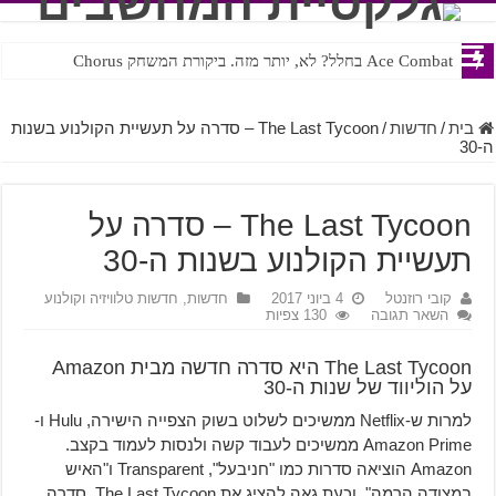
Ace Combat בחלל? לא, יותר מזה. ביקורת המשחק Chorus
Steven Universe והשירים שתורגמו בצורה נוראית לעברית
בית
/
חדשות
/
The Last Tycoon – סדרה על תעשיית הקולנוע בשנות
ה-30
The Last Tycoon – סדרה על
תעשיית הקולנוע בשנות ה-30
קובי רוזנטל
4 ביוני 2017
חדשות
,
חדשות טלוויזיה וקולנוע
השאר תגובה
130 צפיות
The Last Tycoon היא סדרה חדשה מבית Amazon
על הוליווד של שנות ה-30
למרות ש-Netflix ממשיכים לשלוט בשוק הצפייה הישירה, Hulu ו-
Amazon Prime ממשיכים לעבוד קשה ולנסות לעמוד בקצב.
Amazon הוציאה סדרות כמו "חניבעל", Transparent ו"האיש
במצודה הרמה", וכעת גאה להציג את The Last Tycoon, סדרה