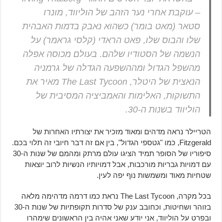
– עוקבת אחרי נער הזהב של הוליווד, מונרו
סטאר (מאט בומר) כשהוא נאבק בדמות האבהית
שלו והבוס שלו, פאט הראדי (קלסי גראמר) על
הנשמה של הסטודיו שלהם. בעולם מכוסה אפלה
מהשפל הגדול ומההשפעה הגדלה של גרמניה
הנאצית של היטלר, The Last Tycoon מאיר את
התשוקות, האלימות והאמביציה המסיבית של
הוליווד בשנות ה-30.
הטריילר נראה מדהים ומאוד מזכיר את יצורתיו האחרות של
Fitzgerald, כמו "גטספי הגדול", בין אם זה דבר חיובי זה תלוי בכם.
סיפוריו של הסופר תמיד הציגו עולם מרתק ומהמם של שנות ה-30
עם דמויות גבריות מורכבות, אבל דמויותיו הנשיות לרוב יוצאות
שטחיות מאוד ומשמשות נוף יפה לעין.
בכל מקרה, The Last Tycoon נראת כמו דרמה מדהימה מלאה
בזוהר ושחיטות, וכחובב ענק של סדרות תקופתיות של שנות ה-30
ובפרט על הוליווד, אני יודע שאני אהיה בין הראשונים שימהרו