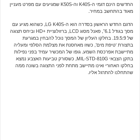
החדשים הינם דגמי ה-K40S וה-K50S שמגיעים עם מפרט מעניין
מאוד בהתחשב במחיר.
הדגם החדש הראשון בסדרה הוא ה-LG K40S, כשהוא מגיע עם
מסך בגודל 6.1", פאנל מסוג LCD, ברזולוציית +HD וביחס תצוגה
של 19.5:9. בחלקו העליון של המסך נוכל להבחין במגרעת
בתצורת ‘טיפת מים’, כשזו מאחסנת את מצלמת הסלפי ומעליה
מתיישבת אפרכסת השמע. גופו של המכשיר עמיד בפני נפילות
בתקן הצבאי MIL-STD-810G, כשסורק טביעות האצבע נמצא
בחלקו האחורי ואינו מתיישב מתחת לפני התצוגה בשונה ממה
שהתחלנו להתרגל אליו.