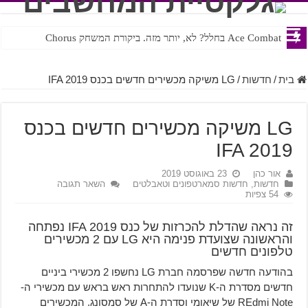
Ace Combat בחלל? לא, יותר מזה. ביקורת המשחק Chorus
Steven Universe והשירים שתורגמו בצורה נוראית לעברית
בית
/
חדשות
/
LG משיקה מכשירים חדשים בכנס IFA 2019
LG משיקה מכשירים חדשים בכנס
IFA 2019
אור כהן
23 באוגוסט 2019
חדשות
,
חדשות סמארטפונים וטאבלטים
השאר תגובה
54 צפיות
זה נראה שהדלת להכרזות של כנס IFA 2019 נפתחה
והראשונה שצועדת פנימה היא LG עם 2 מכשירים
טלפונים חדשים
בהודעה חדשה שפרסמה חברת LG נחשפו 2 מכשירי ביניים
חדשים מסדרת ה-K שנועדו להתחרות ראש בראש עם מכשירי ה-
REdmi Note של שיאומי וסדרת ה-A של סמסונג. המכשירים