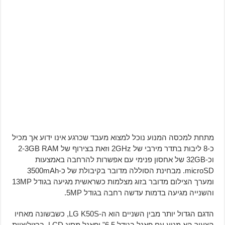
מתחת למכסה המנוע נוכל למצוא מעבד שכרגע אינו ידוע אך מכיל
כ-8 ליבות בתדר מירבי של 2GHz וזאת בצירוף של 2-3GB RAM
וכ-32GB של אחסון פנימי עם אפשרות להרחבה באמצעות
microSD. מבחינת הסוללה מדובר בקיבולת של כ-3500mAh
ומערך הצילום מדובר בזוג מצלמות כשראשית מגיעה בגודל 13MP
והשנייה מגיעה בדמות עדשה רחבה בגודל 5MP.
הדגם הגדול יותר מבין השניים הוא ה-LG K50S, כשבשונה מאחיו
הצעיר הא מגיע עם פאנל בגודל 6.5" ופאנל מסוג LCD, ברזולוציית