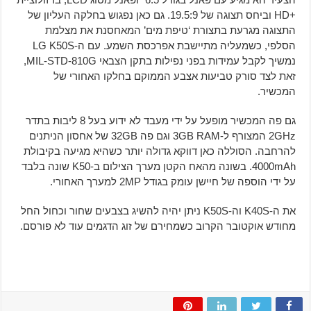
+HD וביחס תצוגה של 19.5:9. גם כאן נפגוש בחלקה העליון של
התצוגה מגרעת בתצורת ‘טיפת מים’ המאחסנת את מצלמת
הסלפי, כשמעליה מתיישבת אפרכסת השמע. עם ה-LG K50S
נמשיך לקבל עמידות בפני נפילות בתקן הצבאי MIL-STD-810G,
זאת לצד סורק טביעות אצבע הממוקם בחלקו האחורי של
המכשיר.
גם פה המכשיר מופעל על ידי מעבד לא ידוע בעל 8 ליבות בתדר
2GHz המצורף ל-3GB RAM וגם פה 32GB של אחסון הניתנים
להרחבה. הסוללה כאן דווקא גדולה יותר כשהיא מגיעה בקיבולת
4000mAh. בשונה מהאח הקטן מערך הצילום ב-K50 שונה בלבד
על ידי הוספה של חיישן עומק בגודל 2MP למערך האחורי.
את ה-K40S וה-K50S ניתן יהיה להשיג בצבעים שחור וכחול
החל
מחודש אוקטובר
הקרוב כשמחירם של זוג הדגמים עוד לא פורסם.