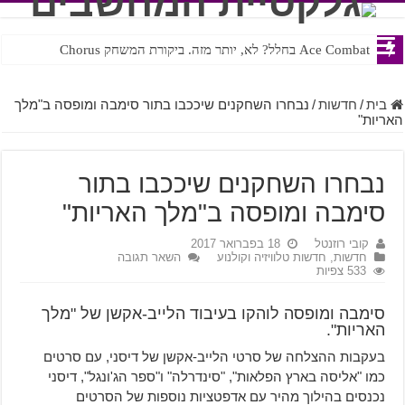
Ace Combat בחלל? לא, יותר מזה. ביקורת המשחק Chorus
Steven Universe והשירים שתורגמו בצורה נוראית לעברית
בית
/
חדשות
/
נבחרו השחקנים שיככבו בתור סימבה ומופסה ב"מלך
האריות"
נבחרו השחקנים שיככבו בתור
סימבה ומופסה ב"מלך האריות"
קובי רוזנטל
18 בפברואר 2017
חדשות
,
חדשות טלוויזיה וקולנוע
השאר תגובה
533 צפיות
סימבה ומופסה לוהקו בעיבוד הלייב-אקשן של "מלך
האריות".
בעקבות ההצלחה של סרטי הלייב-אקשן של דיסני, עם סרטים
כמו "אליסה בארץ הפלאות", "סינדרלה" ו"ספר הג'ונגל", דיסני
נכנסים בהילוך מהיר עם אדפטציות נוספות של הסרטים