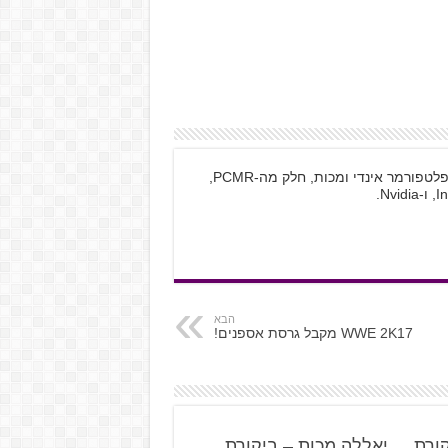
רפאל, בן 20 מחולון, משחק בעיקר במשחקי פלטפורמר אינדי ומכות, חלק מה-PCMR,
הבא
WWE 2K17 מקבל גרסת אספנים!
קורת
יאללה מכות – ביקורת