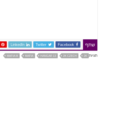
LinkedIn
Twitter
Facebook
שתף
תגיות
MAFIA III
MAFIA
HANGAR 13
2K CZECH
2K