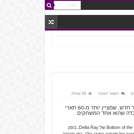
ם
השאר תגובה
59 צפיות
הכותר השלישי בסדרת משחקי Mafia קיבל טריילר חדש, שמציין יותר מ-60 תארי
12 פרסים, ואת העובדה שהוא אחד המשחקים
, אנחנו מלווים על ידי השיר Bottom of the River של Delta Ray, בזמן
ציה של מאפיה כמובן כן?), כמו חקירה