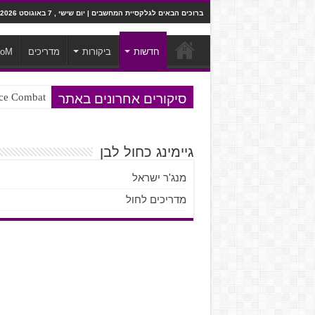
ברוכים הבאים לגלקסיית המחשבים | יום שישי , 7 באוגוסט 2026
חדשות
ביקורות
מדריכים
ooM
סיקורים אחרונים באתר
Ace Combat בחלל? לא, יותר מזה. ביקורת המשח
Steven Universe והשירים שתורגמו ב
גיימינג כחול לבן
מנג'ר ישראל
מדריכים לחול