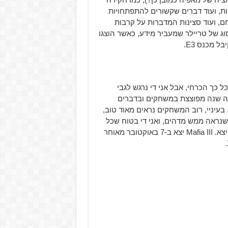
יות, ועוד דברים שקשורים להתפתחויות
ם, ועוד סצינות המדברות על קרבות
ג של טריילר שמעביר מידע, כאשר הוצגו
 מכנס E3.
 כך הכרחי, אבל אני די נרגש לגבי
 שנה מפוצצת במשחקים ובדברים
 בעיניי, רוב המשחקים נראים מאוד טוב,
נראה ממש מדהים, ואני די בטוח שכל
אחד שמעריץ את סדרת משחקי Mafia לא יכול לחכות שהוא יצא. Mafia III יצא ב-7 באוקטובר מאוחר