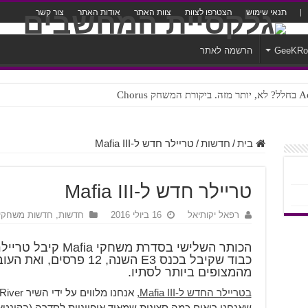
תנאי שימוש
הצטרפו לצוות
צוות האתר
אודות האתר
צור קשר
GeeKR
הרשמה לאתר
ק Chorus
צורה נוראית לעברית
בית
/
חדשות
/
טריילר חדש ל-Mafia III
טריילר חדש ל-Mafia III
רפאל יקותיאל
16 ביולי 2016
חדשות
,
חדשות משחקי
כבוד שקיבל בכנס E3 השנה, 
מהמצופים ביותר לסתיו.
בטריילר החדש ל-Mafia III
שאנחנו רואים כמה סצינות שמאוד אופייניות לסדרה (בקונטא