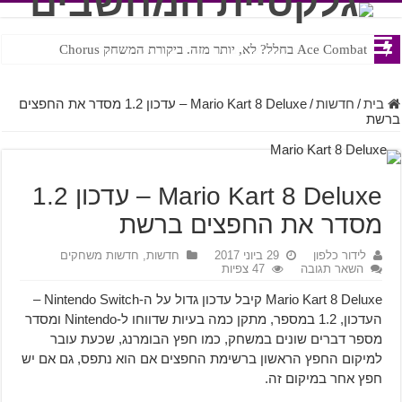
Ace Combat בחלל? לא, יותר מזה. ביקורת המשחק Chorus
Steven Universe והשירים שתורגמו בצורה נוראית לעברית
בית
/
חדשות
/
Mario Kart 8 Deluxe – עדכון 1.2 מסדר את החפצים
ברשת
Mario Kart 8 Deluxe – עדכון 1.2
מסדר את החפצים ברשת
לידור כלפון
29 ביוני 2017
חדשות
,
חדשות משחקים
השאר תגובה
47 צפיות
Mario Kart 8 Deluxe קיבל עדכון גדול על ה-Nintendo Switch –
העדכון, 1.2 במספר, מתקן כמה בעיות שדווחו ל-Nintendo ומסדר
מספר דברים שונים במשחק, כמו חפץ הבומרנג, שכעת עובר
למיקום החפץ הראשון ברשימת החפצים אם הוא נתפס, גם אם יש
חפץ אחר במיקום זה.