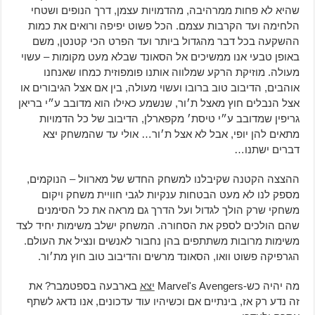
שהיא לא פחות ממרהיבה, מהדמויות עצמן, דרך הנופים ושטחי
הלחימה ועד הקרבות עצמם. הכל פשוט יפיפה ורואים את כמות
ההשקעה בכל דבר מהגדול ביותר ועד הפרט הכי קטנטן, משם
באופן טבעי אנו ממשיכים אל הסאונד שבלא מעט מקומות – עשוי
מעולה. מוזיקת הרקע שמלווה אותנו פומפוזית כמחו שאנחנו
אוהבים, הדיבוב טוב ברובו ועשוי מעולה, בין אם אצל הגיבורים או
אצל הנבלים חוץ מאצל ת׳ור, שנשמע כאילו הוא מדובב ע״י בריאן
גריפין שמדובב ע״י טיסת׳ מקפארלן, הדיבוב של כל הדמויות
מתאים להן יופי, אבל לא אצל ת׳ור… אולי עד שהמשחק יצא
דברים ישתנו…
ההצצה הקטנה שקיבלנו למשחק החדש של מארוול – הנוקמים,
מספק לנו לא מעט הבטחות ענקיות לגבי חוויית משחק ויקום
משחקי שרק הולך לגדול ועל הדרך גם מראה את כל הסימנים
שהם הולכים לספק את הסחורה. המשחק ישלב משימות יחיד לצד
משימות מרובות משתתפים בהן נחבור לאנשים ונציל את העולם.
הגרפיקה פשוט וואו, הסאונד מרשים והדיבוב טוב חוץ מת׳ור.
מה יהיה כש-Marvel's Avengers
יצא
בארבעה בספטמבר? את
זה נדע רק אז, בינתיים אם וכשיהיו עוד עדכונים, אנו נדאג לשתף