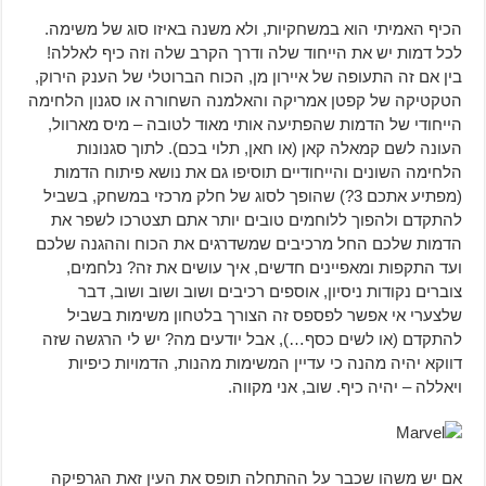
הכיף האמיתי הוא במשחקיות, ולא משנה באיזו סוג של משימה.
לכל דמות יש את הייחוד שלה ודרך הקרב שלה וזה כיף לאללה!
בין אם זה התעופה של איירון מן, הכוח הברוטלי של הענק הירוק,
הטקטיקה של קפטן אמריקה והאלמנה השחורה או סגנון הלחימה
הייחודי של הדמות שהפתיעה אותי מאוד לטובה – מיס מארוול,
העונה לשם קמאלה קאן (או חאן, תלוי בכם). לתוך סגנונות
הלחימה השונים והייחודיים תוסיפו גם את נושא פיתוח הדמות
(מפתיע אתכם 3?) שהופך לסוג של חלק מרכזי במשחק, בשביל
להתקדם ולהפוך ללוחמים טובים יותר אתם תצטרכו לשפר את
הדמות שלכם החל מרכיבים שמשדרגים את הכוח וההגנה שלכם
ועד התקפות ומאפיינים חדשים, איך עושים את זה? נלחמים,
צוברים נקודות ניסיון, אוספים רכיבים ושוב ושוב ושוב, דבר
שלצערי אי אפשר לפספס זה הצורך בלטחון משימות בשביל
להתקדם (או לשים כסף…), אבל יודעים מה? יש לי הרגשה שזה
דווקא יהיה מהנה כי עדיין המשימות מהנות, הדמויות כיפיות
ויאללה – יהיה כיף. שוב, אני מקווה.
אם יש משהו שכבר על ההתחלה תופס את העין זאת הגרפיקה