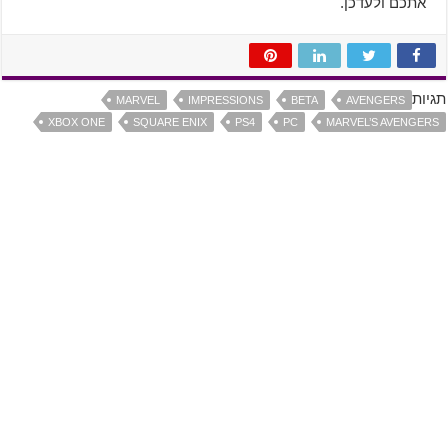
אתכם ולעדכן.
תגיות
MARVEL
IMPRESSIONS
BETA
AVENGERS
XBOX ONE
SQUARE ENIX
PS4
PC
MARVEL’S AVENGERS