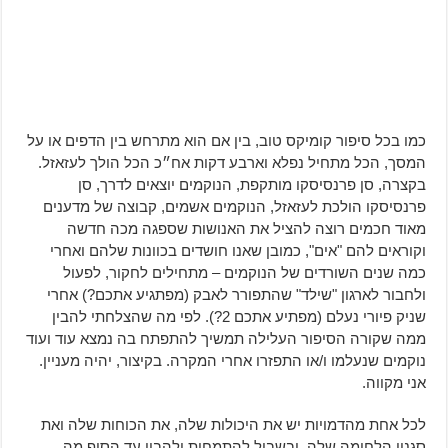
כמו בכל סיפור קומיקס טוב, בין אם הוא מתרחש בין הדפים או על
המסך, הכל מתחיל נפלא וארבע דקות אח״כ הכל הולך לעזאזל.
בקצרה, סן פרנסיסקו מותקפת, הנוקמים יוצאים לדרך, סן
פרנסיסקו הולכת לעזאזל, הנוקמים אשמים, קבוצה של מדענים
מאוד חכמים רוצה להציל את האנושות שספגה מכה חדשה
וקוראים להם "אים", כמובן שאנו חושדים בכוונות שלהם ואחרי
כמה שנים השורדים של הנוקמים – מתחילים לחקור, לפעול
ולחבור לארגון "שילד" שהתפורר לאבק (מפתגיע אתכם?) אחרי
שניק פיורי נעלם (מפתיע אתכם 2?). לפי מה שהצלחתי להבין
ממה שקורה הסיפור העלילה תמשיך להתפתח בה נמצא עוד ועוד
נוקמים שנעלמו ו/או התפזרו אחרי המקרה. בקיצור, יהיה מעניין.
אני מקווה.
לכל אחת מהדמויות יש את היכולות שלה, את הכוחות שלה ואת
סגנון הלחימה שלה, ובשביל להתמחות ולהבין עד הסוף מה