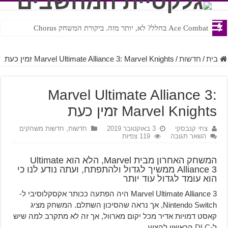
Ace Combat בחלל? לא, יותר מזה. ביקורת המשחק Chorus
Steven Universe והשירים שתורגמו בצורה נוראית לעברית
בית
/
חדשות
/
Marvel Ultimate Alliance 3: Marvel Knights זמין כעת
Marvel Ultimate Alliance 3:
Marvel Knights זמין כעת
צחי קנבסקי
3 באוקטובר 2019
חדשות
,
חדשות משחקים
השאר תגובה
119 צפיות
המשחק האחרון מבית Marvel, הלא הוא Ultimate
Alliance 3 ממשיך לגדול ולהתפתח, ועתה נודע לנו כי
הוא עומד לגדול עוד יותר
Marvel Ultimate Alliance 3 היה הפתעה ככותר אקסקלוסיבי ל-
Nintendo Switch, אך נראה שהסיכון השתלם. המשחק מציג
קאסט דמויות אדיר מכל יקום מארוול, אך זה לא מתקרב למה שיש
ל-
DLC
הראשון להציע.