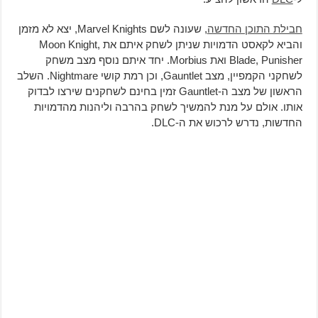
חבילת התוכן החדשה
, שעונה לשם Marvel Knights, יצא לא מזמן
והביא לקאסט הדמויות שניתן לשחק איתם את Moon Knight,
Blade, Punisher ואת Morbius. יחד איתם נוסף מצב משחק
לשחקני הקמפיין, מצב Gauntlet, וכן רמת קושי Nightmare. השלב
הראשון של מצב ה-Gauntlet זמין בחינם לשחקנים שירצו לבדוק
אותו. אולם על מנת להמשיך לשחק בהרבה וליהנות מהדמויות
החדשות, נדרש לרכוש את ה-DLC.