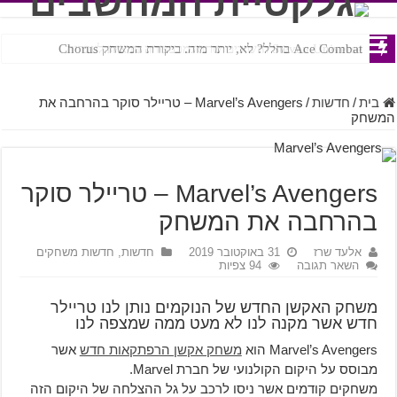
Ace Combat בחלל? לא, יותר מזה. ביקורת המשחק Chorus
Steven Universe והשירים שתורגמו בצורה נוראית לעברית
בית
/
חדשות
/
Marvel’s Avengers – טריילר סוקר בהרחבה את
המשחק
Marvel’s Avengers – טריילר סוקר
בהרחבה את המשחק
אלעד שרז
31 באוקטובר 2019
חדשות
,
חדשות משחקים
השאר תגובה
94 צפיות
משחק האקשן החדש של הנוקמים נותן לנו טריילר
חדש אשר מקנה לנו לא מעט ממה שמצפה לנו
Marvel’s Avengers הוא
משחק אקשן הרפתקאות חדש
אשר
מבוסס על היקום הקולנועי של חברת Marvel.
משחקים קודמים אשר ניסו לרכב על גל ההצלחה של היקום הזה