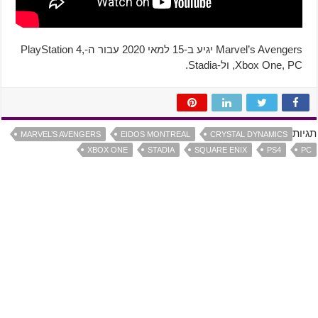
Marvel’s Avengers יגיע ב-15 למאי 2020 עבור ה-PlayStation 4,
Xbox One, PC, ול-Stadia.
תגיות
MARVEL’S AVENGERS
EIDOS MONTREAL
CRYSTAL DYNAMICS
XBOX ONE
STADIA
SQUARE ENIX
PS4
PC