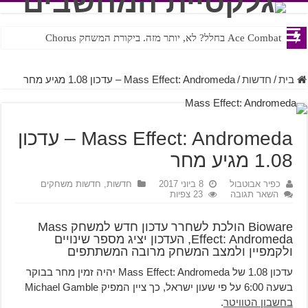
Ace Combat בחלל? לא, יותר מזה. ביקורת המשחק Chorus
Steven Universe והשירים שתורגמו בצורה נוראית לעברית
בית
/
חדשות
/
Mass Effect: Andromeda – עדכון 1.08 מגיע מחר
Mass Effect: Andromeda – עדכון
1.08 מגיע מחר
כפיר אבוטבול
8 ביוני 2017
חדשות
,
חדשות משחקים
השאר תגובה
23 צפיות
Bioware הולכת לשחרר עדכון חדש למשחק Mass
Effect: Andromeda, העדכון יציג מספר שינויים
ולקמפיין ולמצב המשחק מרובה המשתתפים
עדכון 1.08 של Mass Effect: Andromeda יהיה זמין מחר בבוקר
בשעה 6:00 על פי שעון ישראל, כך ציין המפיק Michael Gamble
בחשבון הטוויטר
.