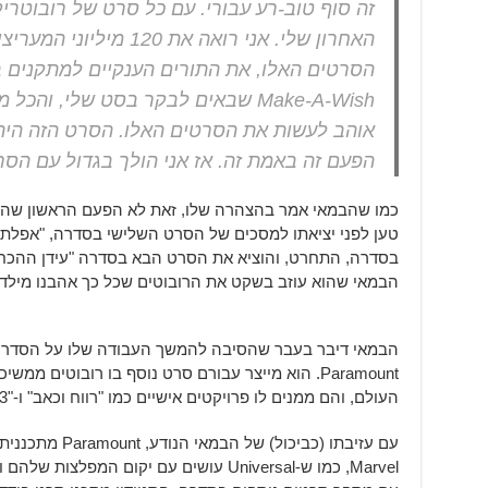
זה סוף טוב-רע עבורי. עם כל סרט של רובוטרי
האחרון שלי. אני רואה את 
הסרטים האלו, את התורים הענקיים למתקנים ב
Make-A-Wish שבאים לבקר בסט שלי, וה
אוהב לעשות את הסרטים האלו. הסרט הזה היה
הפעם זה באמת זה. אז אני הולך בגדול עם הסר
כמו שהבמאי אמר בהצהרה שלו, זאת לא הפעם הראשון שהוא
טען לפני יציאתו למסכים של הסרט השלישי בסדרה, "אפלת ה
בסדרה, התחרט, והוציא את הסרט הבא בסדרה "עידן ההכחדה
הבמאי שהוא עוזב בשקט את הרובוטים שכל כך אהבנו מילדות
הבמאי דיבר בעבר שהסיבה להמשך העבודה שלו על הסדרה ה
Paramount. הוא מייצר עבורם סרט נוסף בו רובוטים מ
העולם, והם ממנים לו פרויקטים אישיים כמו "רווח וכאב" ו-"13 שעות: החיילים הסודיים של בנגאזי".
עם עזיבתו (כביכול