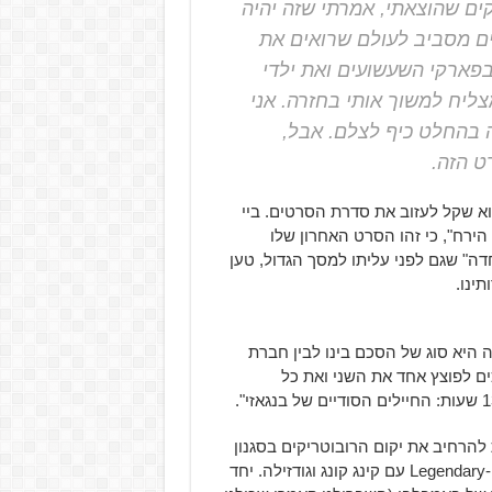
קים שהוצאתי, אמרתי שזה יהיה
120 מיליוני המעריצים מסביב לעולם שרואים את
פארקי השעשועים ואת ילדי
כל מצליח למשוך אותי בחזרה. אני
 בהחלט כיף לצלם. אבל,
ט הזה.
 שקל לעזוב את סדרת הסרטים. ביי
ירח", כי זהו הסרט האחרון שלו
" שגם לפני עליתו למסך הגדול, טען
ינו.
יא סוג של הסכם בינו לבין חברת
משיכים לפוצץ אחד את השני ואת כל
) של הבמאי הנודע, Paramount מתכננית להרחיב את יקום הרובוטריקים בסגנון
Marvel, כמו ש-Universal עושים עם יקום המפלצות שלהם ו-Legendary עם קינג קונג וגודזילה. יחד