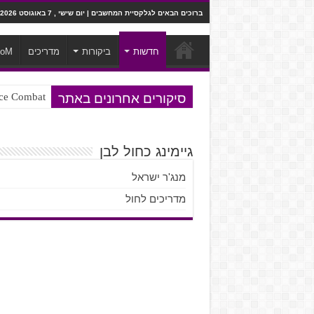
ברוכים הבאים לגלקסיית המחשבים | יום שישי , 7 באוגוסט 2026
חדשות
ביקורות
מדריכים
ooM
סיקורים אחרונים באתר
Ace Combat בחלל? לא, יותר מזה. ביקורת המשח
Steven Universe והשירים שתורגמו ב
גיימינג כחול לבן
מנג'ר ישראל
מדריכים לחול