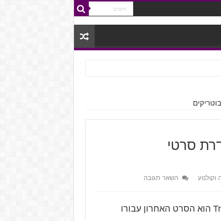
בוטריקים
דרת סרטי
 וקולנוע
השאר תגובה
מייקל ביי מודיע ש-Transformers: The Last Knight הוא הסרט האחרון עבורו