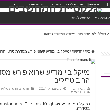
תנאי שימוש
הצטרפו לצוות
צוות האתר
אודות האתר
צור קשר
GeeKR
הרשמה לאתר
ק Chorus
צורה נוראית לעברית
בית
/
חדשות
/
מייקל ביי מודיע שהוא פורש מסדרת סרטי הרו
מייקל ביי מודיע שהוא פורש מס
הרובוטריקים
קובי רוזנטל
5 בפברואר 2017
חדשות
,
חדשות טלוויזיה
110 צפיות
בסדרה.