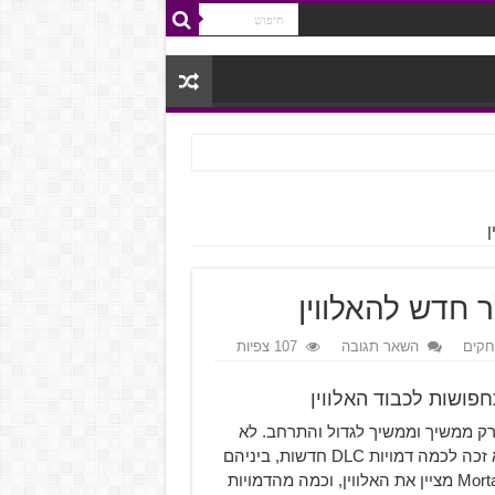
חקים
השאר תגובה
107 צפיות
המותג, ורק ממשיך וממשיך לגדול והתרחב. לא
נראה שהמשחק מתכוון לעצור ולנוח, היות וכבר לא מזמן הוא זכה לכמה דמויות DLC חדשות, ביניהם
ממותג Terminator. ככמעט כל מותג, גם Mortal Kombat מציין את האלווין, וכמה מהדמויות