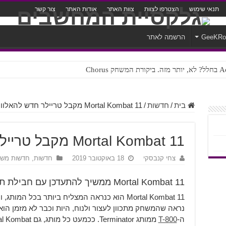
תנאי שימוש
הצטרפו לצוות
צוות האתר
אודות האתר
צור קשר
GeeKR
הרשמה לאתר
ק Chorus
צורה נוראית לעברית
בית
/
חדשות
/
Mortal Kombat 11 מקבל טריילר חדש להאלווין
Mortal Kombat 11 מקבל טריילר חדש להאלווין
צחי קנבסקי
18 באוקטובר 2019
חדשות
,
חדשות מש
Mortal Kombat 11 ממשיך להתעדכן עם חבילת תחפושות לכבוד האלווין
Mortal Kombat 11 הוא כנראה המצליח ביותר בכל 
ה-
T-800