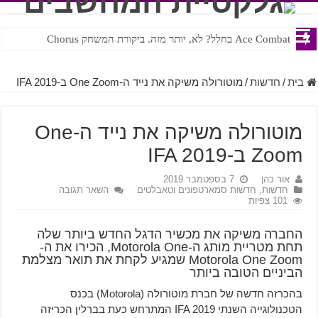
Ace Combat בחלל? לא, יותר מזה. ביקורת המשחק Chorus
Steven Universe והשירים שתורגמו בצורה נוראית לעברית
בית
/
חדשות
/
מוטורולה משיקה את נייד ה-One Zoom ב-IFA 2019
מוטורולה משיקה את נייד ה-One
Zoom ב-IFA 2019
אור כהן
7 בספטמבר 2019
חדשות
,
חדשות סמארטפונים וטאבלטים
השאר תגובה
101 צפיות
החברה משיקה את מכשיר הדגל החדש ביותר שלה
תחת מטריית מותג ה-Motorola One, הכירו את ה-
Motorola One Zoom שמגיע לקחת את תואר מצלמת
הביניים הטובה ביותר
בהכרזה חדשה של חברת מוטורולה (Motorola) בכנס
הטכנולוגייה השנתי IFA 2019 המתרחש כעת בברלין הכריזה