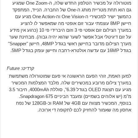
מוטורולה על מכשיר הטלפון החדש שלה, ה-One Zoom שמגיע
גם הוא תחת מטריית מותג ה-One של החברה. הנייד, המתפקד
כהמשך ישיר למכשירי ה-One Vision וה-One Action מגיע עם
חיישן 8MP עוצמתי עבור זום אופטי מה שמאפשר לו להציע
במערך הצילום זום אופטי פי 3 וזום היברידי פי 10 (כרגע אין מידע
על זום דיגיטלי אבל אפשר לשער שהוא יהיה גבוה). מבחינת שער
מערך הצילום מדובר בחיישן ראשי בגודל 48MP, חיישן "Snapper"
בגודל 16MP עם עדשה אולטרא-רחבה וחיישן עומק בגודל 5MP.
קרדיט: Future
למען האמת, זוהי הפעם הראשונה אי פעם שמוטורולה משתמשת
במערך צילום מרובע במכשירים שלה. מלבד המצלמות המכשיר
מגיע עם תצוגת OLED בגודל 6.39", סוללת 4000mAh, חיבור 3.5
מ"מ (יש אלוהים בשמיים) ומעבד הביניים Snapdragon 675.
בנוסף, המכשיר מצוות עם 4GB של RAM וכ-128GB של נפח
אחסון מה שאמור להחזיק לכם לתקופה די ארוכה.