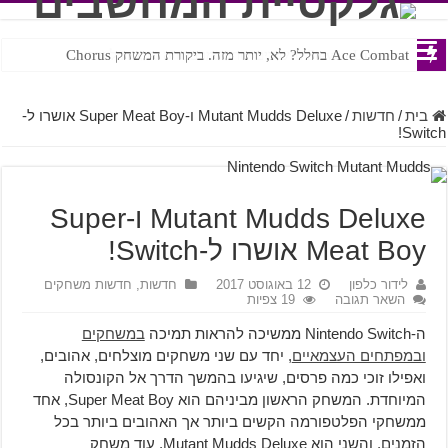
Ace Combat בחלל? לא, יותר מזה. ביקורת המשחק Chorus
Steven Universe והשירים שתורגמו בצורה נוראית לעברית
בית
/
חדשות
/
Mutant Mudds Deluxe ו-Super Meat Boy אושרו ל-
Switch!
Mutant Mudds Deluxe ו-Super
Meat Boy אושרו ל-Switch!
לידור כלפון
12 באוגוסט 2017
חדשות
,
חדשות משחקים
השאר תגובה
19 צפיות
ה-Nintendo Switch ממשיכה להראות תמיכה
במשחקים
ובמפתחים העצמאיים
, יחד עם שני משחקים מוצלחים, אהובים,
ואפילו זוכי כמה פרסים, שיגיעו בהמשך הדרך אל הקונסולה
המיוחדת. המשחק הראשון מביניהם הוא Super Meat Boy, אחד
ממשחקי הפלטפורמה הקשים ביותר אך האהובים ביותר בכל
הזמנים, והשני הוא Mutant Mudds Deluxe, עוד משחק