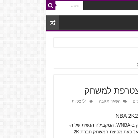
ים
השאר תגובה
54 צפיות
אחת התוספות הגדולות של NBA 2K20 היא האפשרות לשחק ב-WNBA, המקבילה הנשית של ה-
NBA. לא הרבה היה ידוע על היקף הופעתן של ליגת הנשים אך כעת מפיצת המשחק חברת 2K