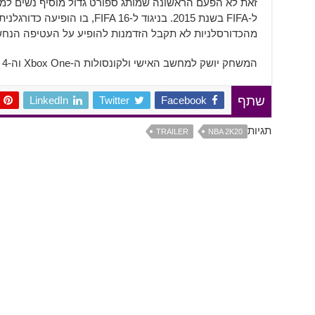
ל-FIFA בשנת 2015. בניגוד ל-FIFA 16
מהכדורסלניות לא תקבל הזדמנות להופיע על העטיפה הנ
המשחק יושק למחשב האישי ולקונסולות ה-Xbox One וה-PlayStation 4 בשישה בספטמבר.
LinkedIn
Twitter
Facebook
שתף
תגיות
TRAILER
NBA 2K20