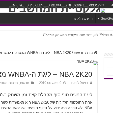
תנאי שימוש
הצטרפו לצוות
צוות האתר
אודות האתר
צור קשר
GeeKR
הרשמה לאתר
ק Chorus
צורה נוראית לעברית
בית
/
חדשות
/
NBA 2K20 – ליגת ה-WNBA מצטרפת למשחק
NBA 2K20 – ליגת ה-WNBA מצטרפת למשחק
דניאל לניאדו
9 באוגוסט 2019
חדשות
,
חדשות משחק
ליגת הנשים סוף סוף מקבלת קצת זמן משחק ב-NBA 2K20