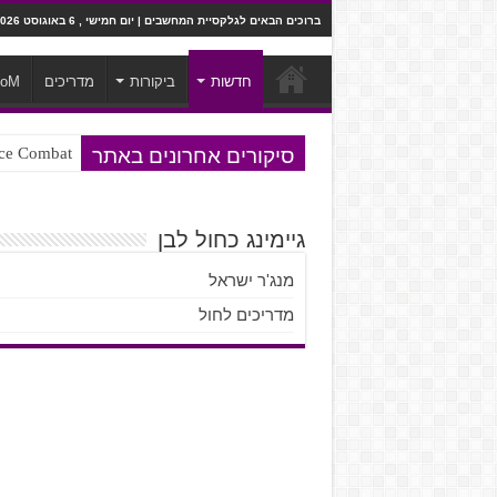
ברוכים הבאים לגלקסיית המחשבים | יום חמישי , 6 באוגוסט 2026
חדשות
ביקורות
מדריכים
ooM
סיקורים אחרונים באתר
Ace Combat בחלל? לא, יותר מזה. ביקורת המשח
Steven Universe והשירים שתורגמו ב
גיימינג כחול לבן
מנג'ר ישראל
מדריכים לחול