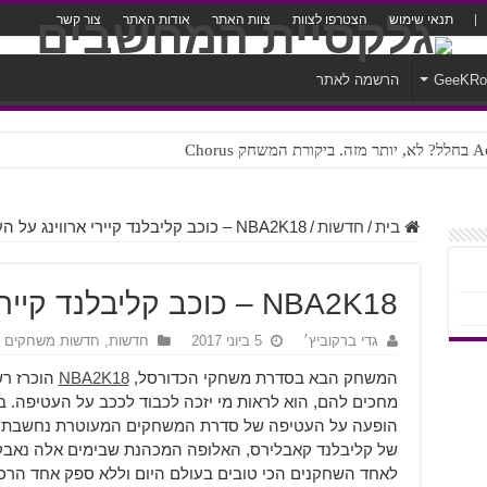
תנאי שימוש
הצטרפו לצוות
צוות האתר
אודות האתר
צור קשר
GeeKR
הרשמה לאתר
ק Chorus
צורה נוראית לעברית
בית
/
חדשות
/
NBA2K18 – כוכב קליבלנד קיירי ארווינג על העטיפה
NBA2K18 – כוכב קליבלנד קיירי ארווינג על העטיפה
גדי ברקוביץ׳
5 ביוני 2017
חדשות
,
חדשות משחקים
המשחק הבא בסדרת משחקי הכדורסל,
NBA2K18
הוכרז רש
מחכים להם, הוא לראות מי יזכה לכבוד לככב על העטיפה. ב
הופעה על העטיפה של סדרת המשחקים המעוטרת נחשבת לכ
לאחד השחקנים הכי טובים בעולם היום וללא ספק אחד הרכז