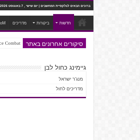
ברוכים הבאים לגלקסיית המחשבים | יום שישי , 7 באוגוסט 2026
חדשות
ביקורות
מדריכים
ooM
סיקורים אחרונים באתר
Ace Combat בחלל? לא, יותר מזה. ביקורת המשח
Steven Universe והשירים שתורגמו ב
גיימינג כחול לבן
מנג'ר ישראל
מדריכים לחול