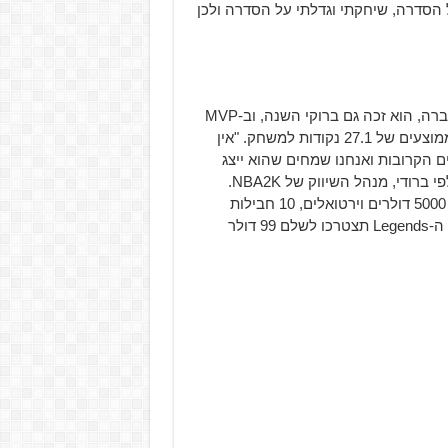
של הסדרה, שיחקתי וגדלתי על הסדרה ולכן
קיירי לא זר לפרסים, מלבד אליפות ה-NBA בה זכה שנה שעברה, הוא זכה גם ברוקי השנה, וב-MVP
של האולסטאר ב-2016 ובאופן כללי נותן עונה מדהימה עם ממוצעים של 27.1 נקודות למשחק. "אין
ם הקרובות ואנחנו שמחים שהוא ייצג
אותנו יחד עם שאקיל שמככב על גרסת ה- Legend." אמר אלפי ברודי, מנהל השיווק של NBA2K.
הגרסה הסטנדרטית של המשחק שתעלה כ-60 דולר תכלול: 5000 דולרים וירטואלים, 10 חבילות
Weekly MyTeam, חליפה של קיירי ועוד. אם תרצו את גרסת ה-Legends תצטרכו לשלם 99 דולר