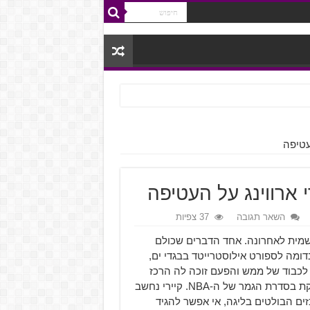
השאר תגובה
37 צפיות
מית לאחרונה. אחד הדברים שכולם
דומה לספורט אילוסטרייטד בבגדי ים,
בוד של ממש והפעם זוכה לה הרכז
של קליבלנד קאבלירס, האלופה המכהנת שבימים אלה נאבקת בסדרת הגמר של ה-NBA. קיירי נחשב
ים הבולטים בליגה, אי אפשר להגיד